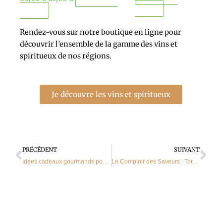
panier
panier
Rendez-vous sur notre boutique en ligne pour
découvrir l’ensemble de la gamme des vins et
spiritueux de nos régions.
Je découvre les vins et spiritueux
Précédent
Sui
PRÉCÉDENT
SUIVANT
Idées cadeaux gourmands pour les fêtes au Comptoir des Saveurs
Le Comptoir des Saveurs : Torrefacteur artisanal à Harreberg