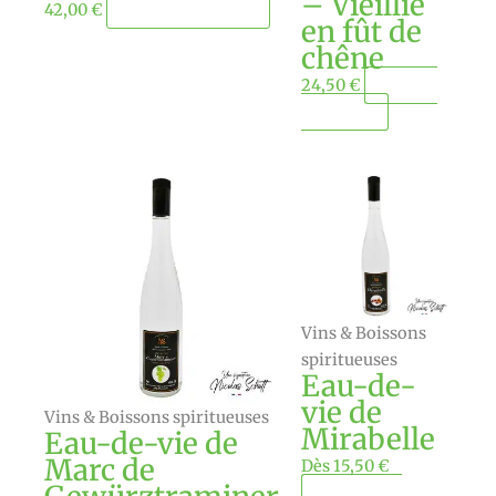
– Vieillie
42,00
€
Ajouter au panier
en fût de
chêne
24,50
€
Ajouter
au panier
Ce
Ce
produit
produit
a
a
plusieurs
plusieurs
variations.
variations.
Les
Les
Vins & Boissons
options
options
spiritueuses
peuvent
peuvent
Eau-de-
être
être
vie de
Vins & Boissons spiritueuses
choisies
choisies
Mirabelle
Eau-de-vie de
sur
sur
Marc de
Dès
15,50
€
la
la
Choisir ma