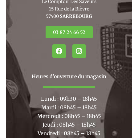
Le Comptoir Des Saveurs
15 Rue de la Bièvre
57400
SARREBOURG
03 87 24 66 52
F
I
a
n
c
s
e
t
b
a
Heures d'ouverture du magasin
o
g
o
r
k
a
Lundi : 09h30 – 18h45
m
Mardi : 08h45 – 18h45
Mercredi : 08h45 – 18h45
Jeudi : 08h45 – 18h45
Vendredi : 08h45 – 18h45