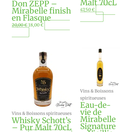
Malt 70cL
Don ZEPP –
Mirabelle finish
47,50
€
Ajouter
en Flasque
au panier
20,00
€
18,00
€
Ajouter au
panier
Vins & Boissons
spiritueuses
Eau-de-
vie de
Vins & Boissons spiritueuses
Mirabelle
Whisky Schott’s
Signature
– Pur Malt 70cL