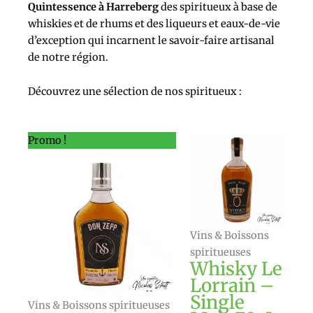
Quintessence à Harreberg
des spiritueux à base de
whiskies et de rhums et des liqueurs et eaux-de-vie
d’exception qui incarnent le savoir-faire artisanal
de notre région.
Découvrez une sélection de nos spiritueux :
Le
Le
Promo !
prix
prix
initial
actuel
était :
est :
20,00 €.
18,00 €.
Vins & Boissons
spiritueuses
Whisky Le
Lorrain –
Single
Vins & Boissons spiritueuses