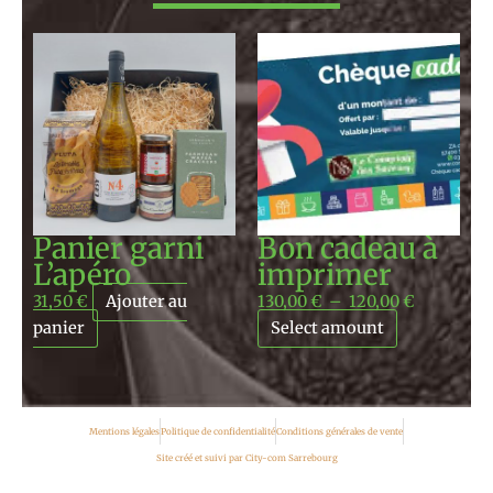
Plage
de
prix :
130,00 €
à
120,00 €
Panier garni
Bon cadeau à
L’apéro
imprimer
31,50
€
Ajouter au
130,00
€
–
120,00
€
panier
Select amount
Mentions légales
Politique de confidentialité
Conditions générales de vente
Site créé et suivi par City-com Sarrebourg