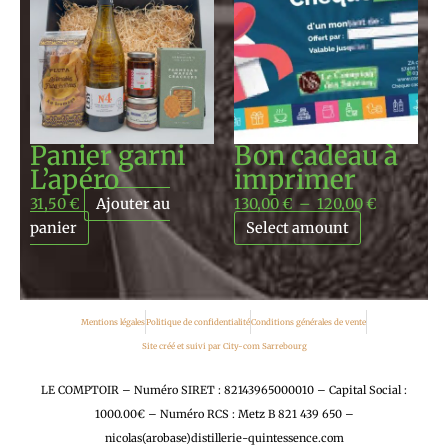
prix :
130,00 €
à
120,00 €
Panier garni
Bon cadeau à
L’apéro
imprimer
31,50
€
Ajouter au
130,00
€
–
120,00
€
panier
Select amount
Mentions légales
Politique de confidentialité
Conditions générales de vente
Site créé et suivi par City-com Sarrebourg
LE COMPTOIR – Numéro SIRET : 82143965000010 – Capital Social :
1000.00€ – Numéro RCS : Metz B 821 439 650 –
nicolas(arobase)distillerie-quintessence.com