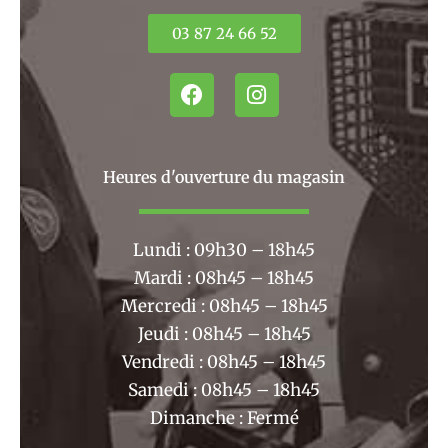
03 87 24 66 52
F
I
a
n
c
s
e
t
b
a
Heures d'ouverture du magasin
o
g
o
r
k
a
Lundi : 09h30 – 18h45
m
Mardi : 08h45 – 18h45
Mercredi : 08h45 – 18h45
Jeudi : 08h45 – 18h45
Vendredi : 08h45 – 18h45
Samedi : 08h45 – 18h45
Dimanche : Fermé