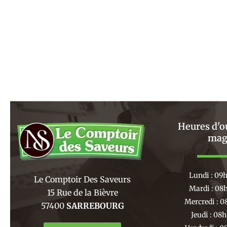
Heures d'o
mag
Lundi : 09
Le Comptoir Des Saveurs
Mardi : 08
15 Rue de la Bièvre
Mercredi : 0
57400
SARREBOURG
Jeudi : 08