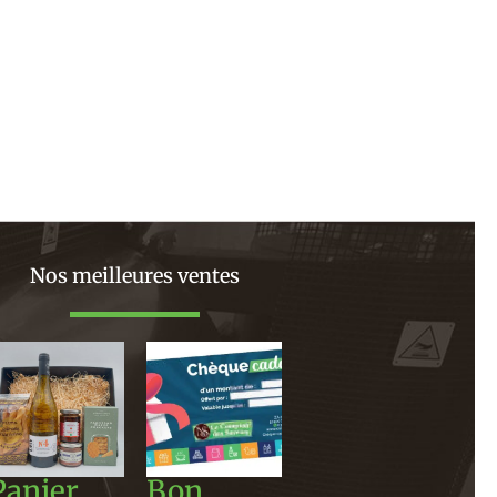
Nos meilleures ventes
Plage
de
prix :
130,00 €
à
Panier
Bon