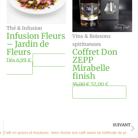
Les
options
peuvent
Thé & Infusion
être
Infusion Fleurs
Vins & Boissons
choisies
– Jardin de
spiritueuses
sur
Fleurs
Coffret Don
la
ZEPP
Dès
6,99
€
Choisir ma
page
Mirabelle
quantité
du
finish
produit
55,00
€
52,00
€
Ajouter au panier
S
SUIVANT
e
Café en grains et moutures : bien choisir son café selon sa méthode de préparation