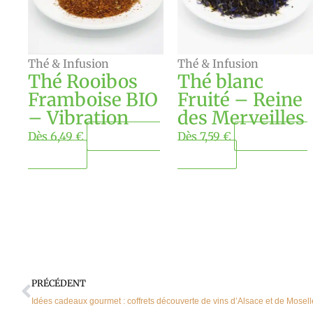
Les
Les
options
options
peuvent
peuvent
Thé & Infusion
Thé & Infusion
être
être
Thé Rooibos
Thé blanc
choisies
choisies
Framboise BIO
Fruité – Reine
sur
sur
– Vibration
des Merveilles
la
la
Dès
6,49
€
Choisir ma
Dès
7,59
€
Choisir ma
page
page
quantité
quantité
du
du
produit
produit
Précédent
PRÉCÉDENT
Idées cadeaux gourmet : coffrets découverte de vins d’Alsace et de Mosell