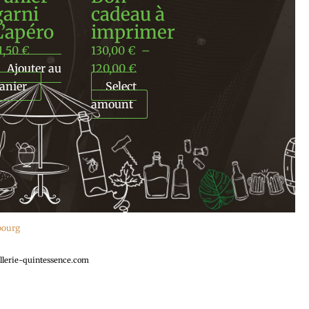
120,00 €
garni
cadeau à
L’apéro
imprimer
1,50
€
130,00
€
–
Ajouter au
120,00
€
anier
Select
amount
ebourg
llerie-quintessence.com