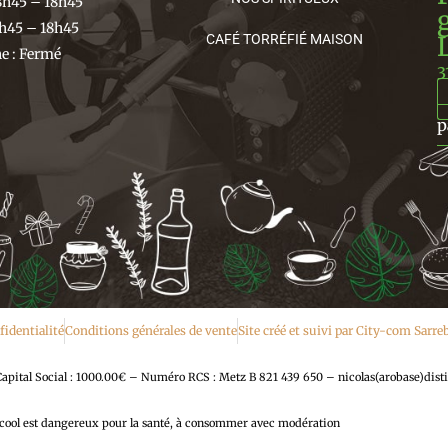
8h45 – 18h45
h45 – 18h45
CAFÉ TORRÉFIÉ MAISON
 : Fermé
3
p
fidentialité
Conditions générales de vente
Site créé et suivi par City-com Sarr
al Social : 1000.00€ – Numéro RCS : Metz B 821 439 650 – nicolas(arobase)disti
lcool est dangereux pour la santé, à consommer avec modération