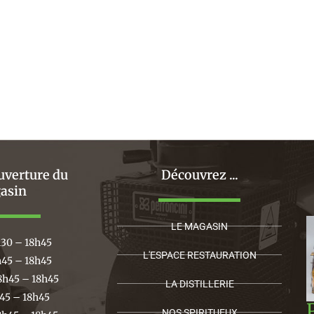
uverture du
Découvrez ...
asin
LE MAGASIN
h30 – 18h45
L'ESPACE RESTAURATION
h45 – 18h45
8h45 – 18h45
LA DISTILLERIE
h45 – 18h45
NOS SPIRITUEUX