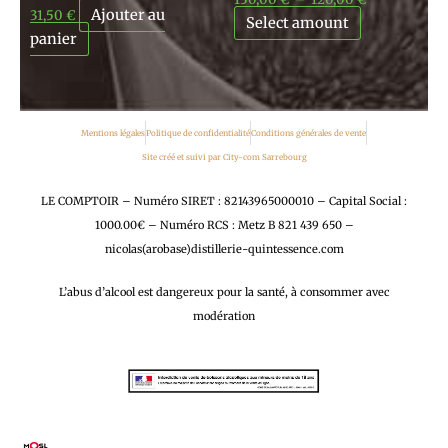
Ajouter au
31,50
€
Select amount
panier
Mentions légales
Politique de confidentialité
Conditions générales de vente
Site créé et suivi par City-com Sarrebourg
LE COMPTOIR – Numéro SIRET : 82143965000010 – Capital Social :
1000.00€ – Numéro RCS : Metz B 821 439 650 –
nicolas(arobase)distillerie-quintessence.com
L’abus d’alcool est dangereux pour la santé, à consommer avec
modération