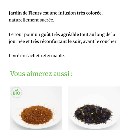
Jardin de Fleurs
est une infusion
très colorée
,
naturellement sucrée.
Le tout pour un
goût très agréable
tout au long de la
journée et
très réconfortant le soir
, avant le coucher.
Livré en sachet refermable.
Vous aimerez aussi :
Ce
Ce
produit
produit
a
a
plusieurs
plusieurs
variations.
variations.
Les
Les