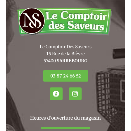
Le Comptoir Des Saveurs
15 Rue de la Bièvre
57400
SARREBOURG
03 87 24 66 52
F
I
a
n
c
s
e
t
b
a
Heures d'ouverture du magasin
o
g
o
r