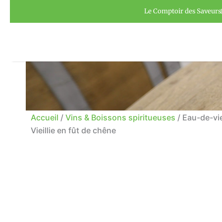
Aller
Panneau de gestion des cookies
Le Comptoir des Saveurs
au
contenu
Accueil
/
Vins & Boissons spiritueuses
/ Eau-de-vi
Vieillie en fût de chêne