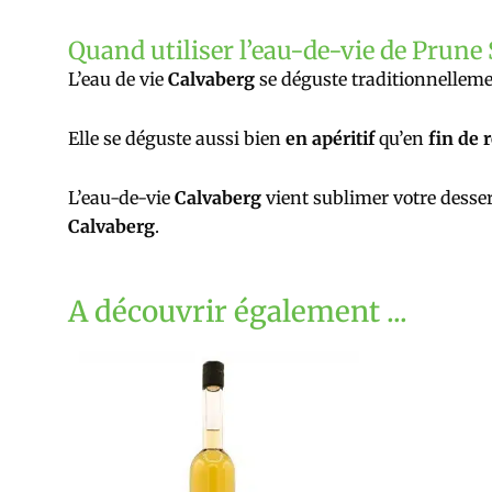
Quand utiliser l’eau-de-vie de Prune
L’eau de vie
Calvaberg
se déguste traditionnellem
Elle se déguste aussi bien
en apéritif
qu’en
fin de 
L’eau-de-vie
Calvaberg
vient sublimer votre desser
Calvaberg
.
A découvrir également ...
C
pr
a
pl
va