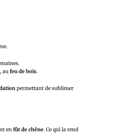
êne.
emaines.
e, au
feu de bois
.
dation
permettant de sublimer
ent en
fût de chêne
. Ce qui la rend