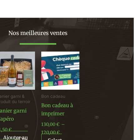
Nos meilleures ventes
Plage
de
prix :
130,00 €
à
120,00 €
anier garni &
Bon cadeau
roduit du terroir
Bon cadeau à
anier garni
imprimer
’apéro
130,00
€
–
1,50
€
120,00
€
Ajouter au