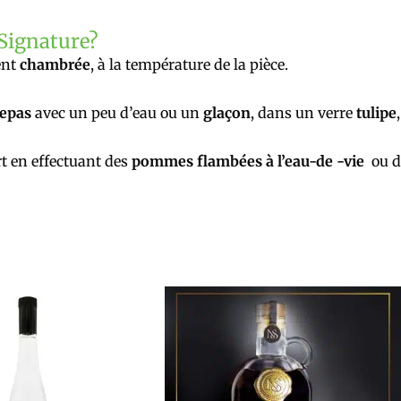
 Signature?
ent
chambrée
, à la température de la pièce.
repas
avec un peu d’eau ou un
glaçon
, dans un verre
tulipe
t en effectuant des
pommes flambées à l’eau-de -vie
ou d
e
oduit
usieurs
riations.