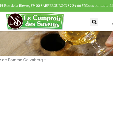
15 Rue de la Bièvre, 57400 SARREBOURG
03 87 24 66 52
Nous contacter
L
e de Pomme Calvaberg –