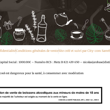
p
fidentialité
Conditions générales de vente
Site créé et suivi par City-com Sarr
al Social : 1000.00€ – Numéro RCS : Metz B 821 439 650 – nicolas(arobase)disti
lcool est dangereux pour la santé, à consommer avec modération