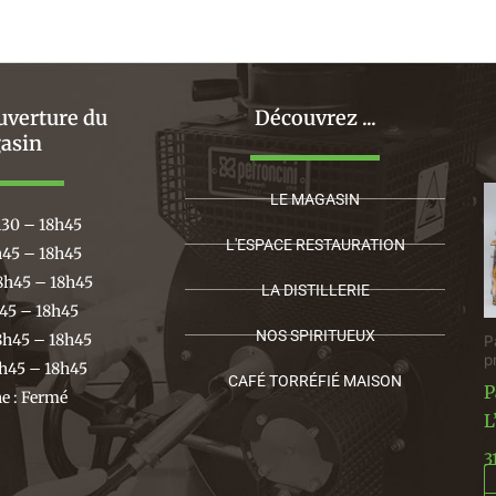
uverture du
Découvrez ...
asin
LE MAGASIN
h30 – 18h45
L'ESPACE RESTAURATION
h45 – 18h45
8h45 – 18h45
LA DISTILLERIE
h45 – 18h45
NOS SPIRITUEUX
8h45 – 18h45
P
p
h45 – 18h45
CAFÉ TORRÉFIÉ MAISON
P
 : Fermé
L
3