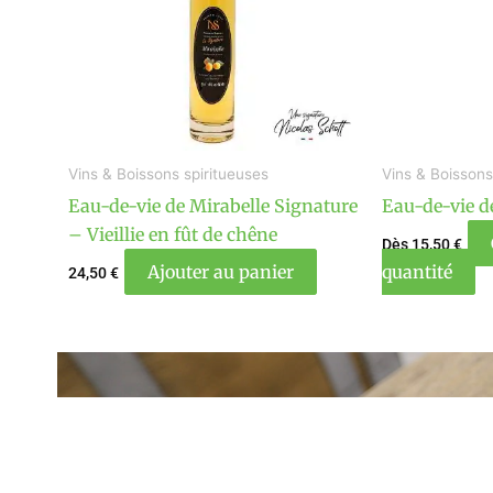
L
op
p
êt
ch
su
Vins & Boissons spiritueuses
Vins & Boissons
la
Eau-de-vie de Mirabelle Signature
Eau-de-vie d
p
– Vieillie en fût de chêne
d
Dès
15,50
€
Ajouter au panier
quantité
pr
24,50
€