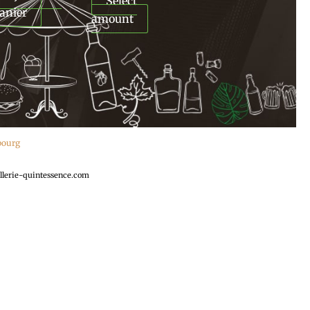
Select
anier
amount
ebourg
llerie-quintessence.com