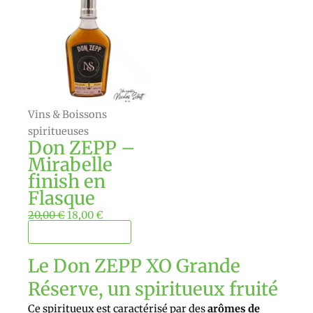
initial
actuel
était :
est :
20,00 €.
18,00 €.
Vins & Boissons
spiritueuses
Don ZEPP –
Mirabelle
finish en
Flasque
20,00
€
18,00
€
Ajouter au panier
Le Don ZEPP XO Grande
Réserve, un spiritueux fruité
Ce spiritueux est caractérisé par des
arômes de