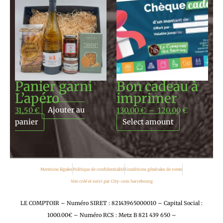
de
prix :
130,00 €
à
120,00 €
Panier garni
Bon cadeau à
L’apéro
imprimer
31,50
€
Ajouter au
130,00
€
–
120,00
€
panier
Select amount
Mentions légales
Politique de confidentialité
Conditions générales de vente
Site créé et suivi par City-com Sarrebourg
LE COMPTOIR – Numéro SIRET : 82143965000010 – Capital Social :
1000.00€ – Numéro RCS : Metz B 821 439 650 –