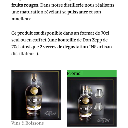
fruits rouges
. Dans notre distillerie nous réalisons
une maturation révélant sa
puissance
et son
moelleux
.
Ce produit est disponible dans un format de 70cl
seul ou en
coffret (
une bouteille
de Don Zepp de
70cl ainsi que
2 verres de dégustation
“NS artisan
distillateur”).
Le
Le
Promo !
prix
prix
initial
actuel
était :
est :
66,00 €.
65,00 €.
Vins & Boissons