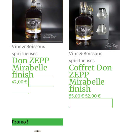
prix
prix
initial
actuel
était :
est :
55,00 €.
52,00 €.
Vins & Boissons
spiritueuses
Vins & Boissons
Don ZEPP
spiritueuses
Mirabelle
Coffret Don
finish
ZEPP
Mirabelle
42,00
€
Ajouter au
finish
panier
55,00
€
52,00
€
Ajouter au panier
Le
Le
Promo !
prix
prix