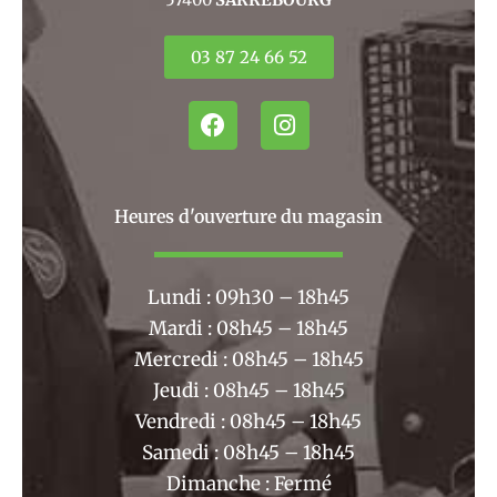
03 87 24 66 52
F
I
a
n
c
s
e
t
b
a
Heures d'ouverture du magasin
o
g
o
r
k
a
Lundi : 09h30 – 18h45
m
Mardi : 08h45 – 18h45
Mercredi : 08h45 – 18h45
Jeudi : 08h45 – 18h45
Vendredi : 08h45 – 18h45
Samedi : 08h45 – 18h45
Dimanche : Fermé