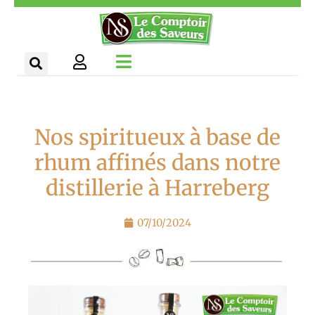
Aller
Panneau de gestion des cookies
au
contenu
Nos spiritueux à base de
rhum affinés dans notre
distillerie à Harreberg
07/10/2024