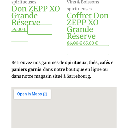
spiritueuses
Vins & Boissons
Don ZEPP XO
spiritueuses
Grande
Coffret Don
Réserve
ZEPP XO
Grande
59,00
€
Ajouter au
Réserve
panier
66,00
€
65,00
€
Ajouter au panier
Retrouvez nos gammes de
spiritueux
,
thés
,
cafés
et
paniers garnis
dans notre boutique en ligne ou
dans notre magasin situé à Sarrebourg.