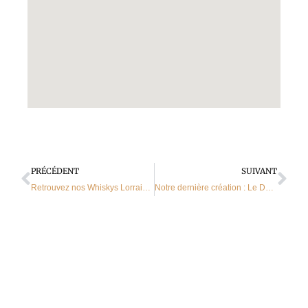
Précédent
Sui
PRÉCÉDENT
SUIVANT
Retrouvez nos Whiskys Lorrains en ligne sur notre boutique
Notre dernière création : Le Don Zepp Venezuela