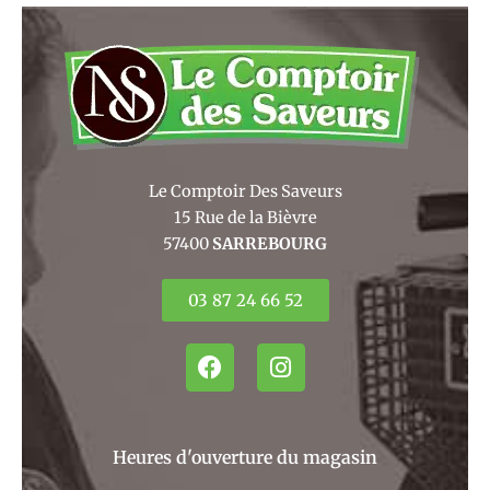
Le Comptoir Des Saveurs
15 Rue de la Bièvre
57400
SARREBOURG
03 87 24 66 52
F
I
a
n
c
s
e
t
b
a
Heures d'ouverture du magasin
o
g