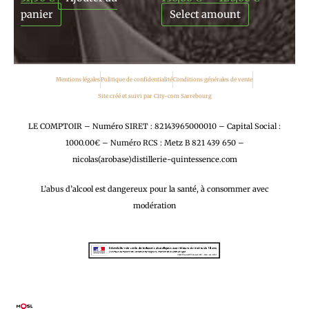
panier
Select amount
Mentions légales
Politique de confidentialité
Conditions générales de vente
Site créé et suivi par City-com Sarrebourg
LE COMPTOIR – Numéro SIRET : 82143965000010 – Capital Social :
1000.00€ – Numéro RCS : Metz B 821 439 650 –
nicolas(arobase)distillerie-quintessence.com
L’abus d’alcool est dangereux pour la santé, à consommer avec
modération