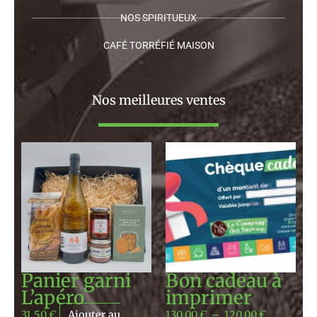
NOS SPIRITUEUX
CAFÉ TORRÉFIÉ MAISON
Nos meilleures ventes
Plage
de
prix :
130,00 €
à
120,00 €
Panier garni
Bon cadeau à
L’apéro
imprimer
31,50
€
Ajouter au
130,00
€
–
120,00
€