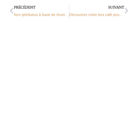
Précédent
Sui
PRÉCÉDENT
SUIVANT
Nos spiritueux à base de rhum affinés dans notre distillerie à Harreberg
Découvrez notre box café pour (s’)offrir un beau voyage aromatique