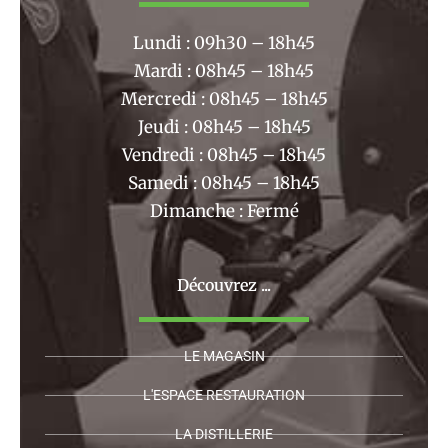
o
r
k
a
Lundi : 09h30 – 18h45
m
Mardi : 08h45 – 18h45
Mercredi : 08h45 – 18h45
Jeudi : 08h45 – 18h45
Vendredi : 08h45 – 18h45
Samedi : 08h45 – 18h45
Dimanche : Fermé
Découvrez ...
LE MAGASIN
L'ESPACE RESTAURATION
LA DISTILLERIE