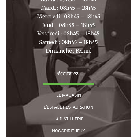
m
Mardi : 08h45 – 18h45
Mercredi : 08h45 – 18h45
Jeudi : 08h45 – 18h45
Vendredi : 08h45 – 18h45
Samedi : 08h45 – 18h45
Dimanche : Fermé
Découvrez ...
LE MAGASIN
L'ESPACE RESTAURATION
LA DISTILLERIE
NOS SPIRITUEUX