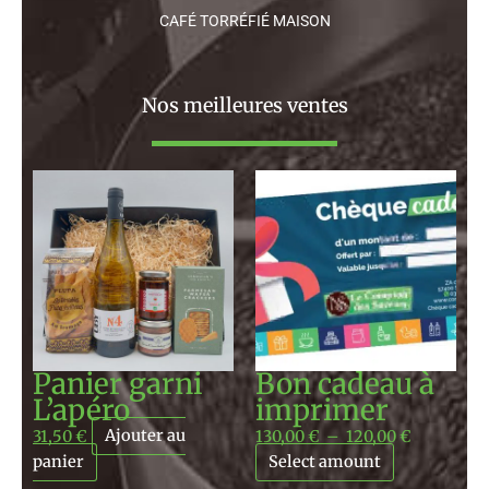
CAFÉ TORRÉFIÉ MAISON
Nos meilleures ventes
Plage
de
prix :
130,00 €
à
120,00 €
Panier garni
Bon cadeau à
L’apéro
imprimer
31,50
€
Ajouter au
130,00
€
–
120,00
€
panier
Select amount