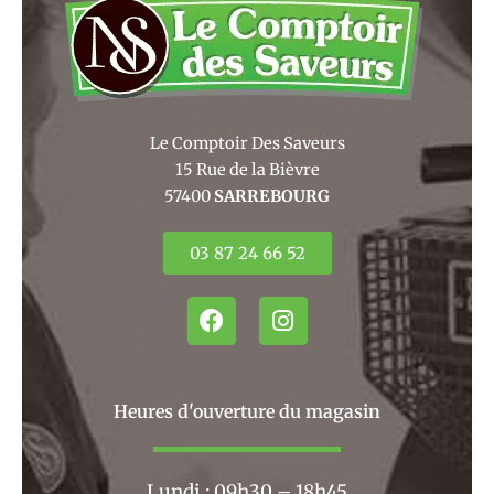
Le Comptoir Des Saveurs
15 Rue de la Bièvre
57400
SARREBOURG
03 87 24 66 52
F
I
a
n
c
s
e
t
b
a
Heures d'ouverture du magasin
o
g
o
r
k
a
Lundi : 09h30 – 18h45