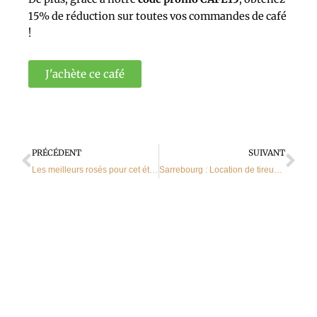
15% de réduction sur toutes vos commandes de café
!
J'achète ce café
Précédent
Sui
PRÉCÉDENT
SUIVANT
Les meilleurs rosés pour cet été dans notre magasin à Sarrebourg.
Sarrebourg : Location de tireuse à bière à froid sec pour vos événements.