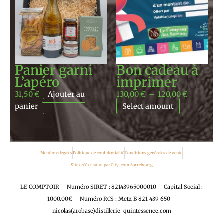
prix :
130,00 €
à
120,00 €
Panier garni
Bon cadeau à
L’apéro
imprimer
31,50
€
Ajouter au
130,00
€
–
120,00
€
panier
Select amount
Mentions légales
Politique de confidentialité
Conditions générales de vente
Site créé et suivi par City-com Sarrebourg
LE COMPTOIR – Numéro SIRET : 82143965000010 – Capital Social :
1000.00€ – Numéro RCS : Metz B 821 439 650 –
nicolas(arobase)distillerie-quintessence.com