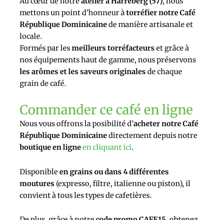
Au cœur de notre
atelier à Harreberg (57)
, nous
mettons un point d’honneur à
torréfier notre Café
République Dominicaine
de manière artisanale et
locale.
Formés par les
meilleurs torréfacteurs
et grâce à
nos équipements haut de gamme, nous préservons
les arômes et les saveurs originales
de chaque
grain de café.
Commander ce café en ligne
Nous vous offrons la posibilité d’
acheter notre Café
République Dominicaine
directement depuis notre
boutique en ligne
en cliquant ici
.
Disponible
en grains ou dans 4 différentes
moutures
(expresso, filtre, italienne ou piston), il
convient à tous les types de cafetières.
De plus, grâce à notre
code promo CAFE15
, obtenez