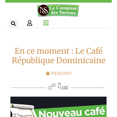
Aller
Panneau de gestion des cookies
au
contenu
En ce moment : Le Café
République Dominicaine
07/28/2023