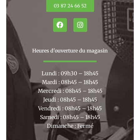
03 87 24 66 52
F
I
a
n
c
s
e
t
b
a
Heures d'ouverture du magasin
o
g
o
r
k
a
Lundi : 09h30 – 18h45
m
Mardi : 08h45 – 18h45
Mercredi : 08h45 – 18h45
Jeudi : 08h45 – 18h45
Vendredi : 08h45 – 18h45
Samedi : 08h45 – 18h45
Dimanche : Fermé