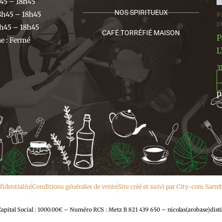
h45 – 18h45
NOS SPIRITUEUX
8h45 – 18h45
P
p
h45 – 18h45
CAFÉ TORRÉFIÉ MAISON
P
 : Fermé
L
3
p
fidentialité
Conditions générales de vente
Site créé et suivi par City-com Sarr
al Social : 1000.00€ – Numéro RCS : Metz B 821 439 650 – nicolas(arobase)disti