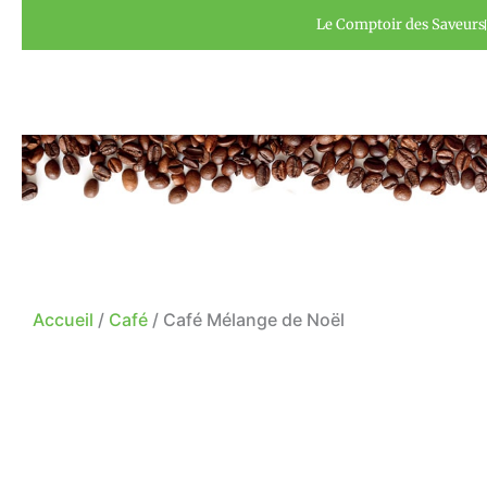
Aller
Panneau de gestion des cookies
Le Comptoir des Saveurs
au
contenu
Accueil
/
Café
/ Café Mélange de Noël