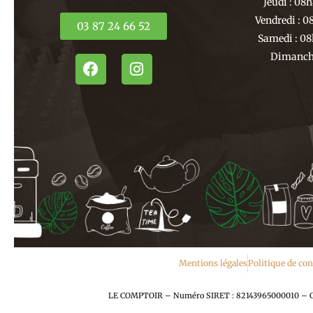
Jeudi : 08
Vendredi : 0
03 87 24 66 52
Samedi : 08
Dimanche
F
I
a
n
c
s
e
t
b
a
o
g
o
r
k
a
m
Mentions légales
Politique de con
LE COMPTOIR – Numéro SIRET : 82143965000010 – Capit