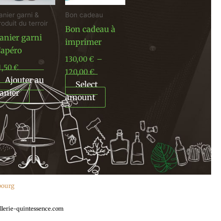
anier garni &
Bon cadeau
roduit du terroir
Bon cadeau à
anier garni
imprimer
’apéro
130,00
€
–
1,50
€
120,00
€
Ajouter au
Select
anier
amount
ebourg
llerie-quintessence.com