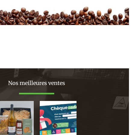
Nos meilleures ventes
Plage
de
prix :
130,00 €
à
120,00 €