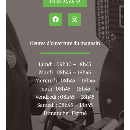
03 87 24 66 52
F
I
a
n
c
s
e
t
b
a
Heures d'ouverture du magasin
o
g
o
r
k
a
Lundi : 09h30 – 18h45
m
Mardi : 08h45 – 18h45
Mercredi : 08h45 – 18h45
Jeudi : 08h45 – 18h45
Vendredi : 08h45 – 18h45
Samedi : 08h45 – 18h45
Dimanche : Fermé