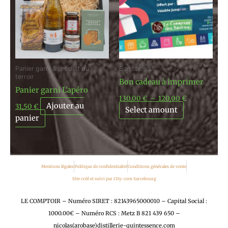
à
120,00 €
Panier garni & produit du
Bon cadeau
terroir
Bon cadeau à imprimer
Panier garni L’apéro
130,00
€
–
120,00
€
Ajouter au
31,50
€
Select amount
panier
Mentions légales
Politique de confidentialité
Conditions générales de vente
Site créé et suivi par City-com Sarrebourg
LE COMPTOIR – Numéro SIRET : 82143965000010 – Capital Social :
1000.00€ – Numéro RCS : Metz B 821 439 650 –
nicolas(arobase)distillerie-quintessence.com