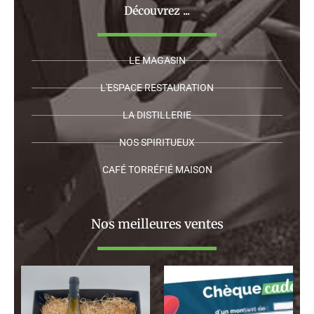
Découvrez ...
LE MAGASIN
L'ESPACE RESTAURATION
LA DISTILLERIE
NOS SPIRITUEUX
CAFÉ TORRÉFIÉ MAISON
Nos meilleures ventes
Plage
de
prix :
130,00 €