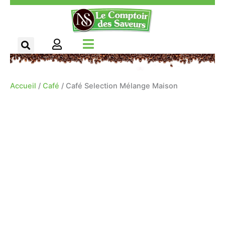
Aller
Panneau de gestion des cookies
au
contenu
Accueil
/
Café
/ Café Selection Mélange Maison