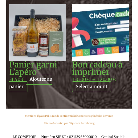
Plage
de
prix :
130,00 €
à
120,00 €
Panier garni
Bon cadeau à
L’apéro
imprimer
31,50
€
Ajouter au
130,00
€
–
120,00
€
panier
Select amount
Mentions légales
Politique de confidentialité
Conditions générales de vente
Site créé et suivi par City-com Sarrebourg
LE COMPTOIR – Numéro SIRET : 82143965000010 – Capital Social :