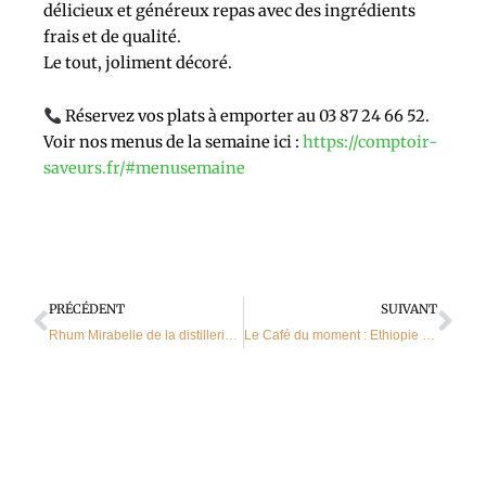
délicieux et généreux repas avec des ingrédients
frais et de qualité.
Le tout, joliment décoré.
Réservez vos plats à emporter au 03 87 24 66 52.
Voir nos menus de la semaine ici :
https://comptoir-
saveurs.fr/#menusemaine
Précédent
Sui
PRÉCÉDENT
SUIVANT
Rhum Mirabelle de la distillerie de la Quintessence
Le Café du moment : Ethiopie Harrar