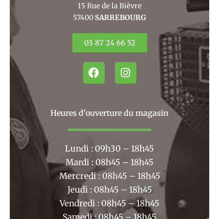
15 Rue de la Bièvre
57400
SARREBOURG
03 87 24 66 52
F
I
a
n
c
s
e
t
b
a
Heures d'ouverture du magasin
o
g
o
r
k
a
Lundi : 09h30 – 18h45
m
Mardi : 08h45 – 18h45
Mercredi : 08h45 – 18h45
Jeudi : 08h45 – 18h45
Vendredi : 08h45 – 18h45
Samedi : 08h45 – 18h45