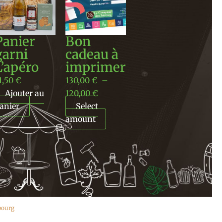
prix :
130,00 €
à
Panier
Bon
120,00 €
garni
cadeau à
L’apéro
imprimer
1,50
€
130,00
€
–
Ajouter au
120,00
€
anier
Select
amount
ebourg