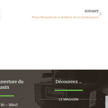
Su
SUIVANT
Rhum Mirabelle de la distillerie de la Quintessence
uverture du
Découvrez ...
asin
LE MAGASIN
h30 – 18h45