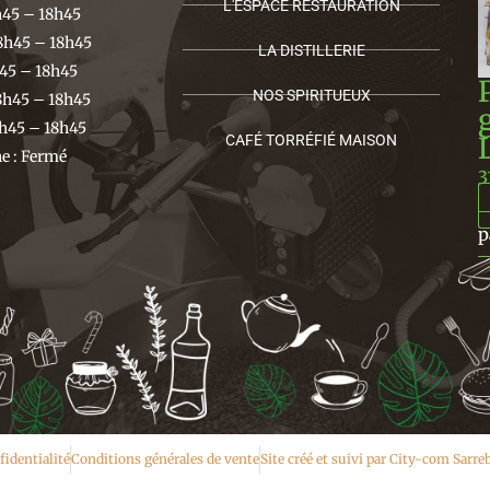
L'ESPACE RESTAURATION
h45 – 18h45
8h45 – 18h45
LA DISTILLERIE
h45 – 18h45
NOS SPIRITUEUX
8h45 – 18h45
h45 – 18h45
CAFÉ TORRÉFIÉ MAISON
 : Fermé
3
p
fidentialité
Conditions générales de vente
Site créé et suivi par City-com Sarr