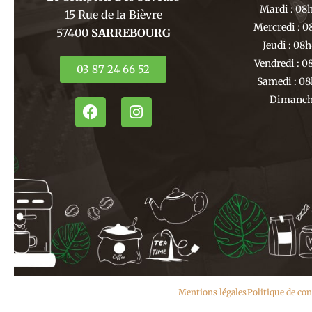
Mardi : 08
15 Rue de la Bièvre
Mercredi : 0
57400
SARREBOURG
Jeudi : 08
Vendredi : 0
03 87 24 66 52
Samedi : 08
Dimanche
F
I
a
n
c
s
e
t
b
a
o
g
o
r
k
a
m
Mentions légales
Politique de con