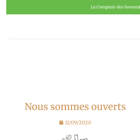
Aller
Panneau de gestion des cookies
Le Comptoir des Saveurs
au
contenu
Nous sommes ouverts
11/09/2020