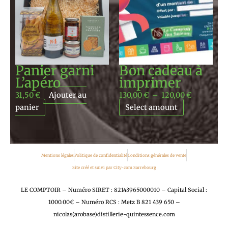
prix :
130,00 €
à
120,00 €
Panier garni
Bon cadeau à
L’apéro
imprimer
31,50
€
Ajouter au
130,00
€
–
120,00
€
panier
Select amount
Mentions légales
Politique de confidentialité
Conditions générales de vente
Site créé et suivi par City-com Sarrebourg
LE COMPTOIR – Numéro SIRET : 82143965000010 – Capital Social :
1000.00€ – Numéro RCS : Metz B 821 439 650 –
nicolas(arobase)distillerie-quintessence.com