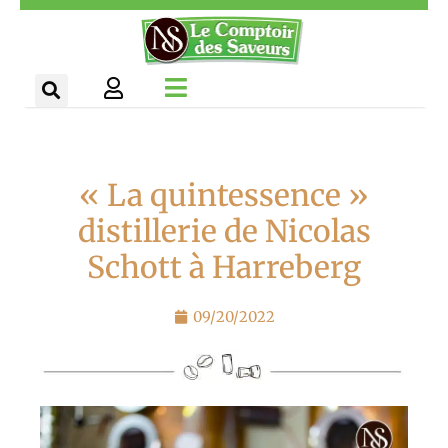
Aller
Panneau de gestion des cookies
au
contenu
« La quintessence »
distillerie de Nicolas
Schott à Harreberg
09/20/2022