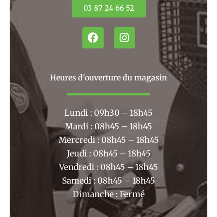
03 87 24 66 52
F
I
a
n
c
s
e
t
b
a
Heures d'ouverture du magasin
o
g
o
r
k
a
Lundi : 09h30 – 18h45
m
Mardi : 08h45 – 18h45
Mercredi : 08h45 – 18h45
Jeudi : 08h45 – 18h45
Vendredi : 08h45 – 18h45
Samedi : 08h45 – 18h45
Dimanche : Fermé