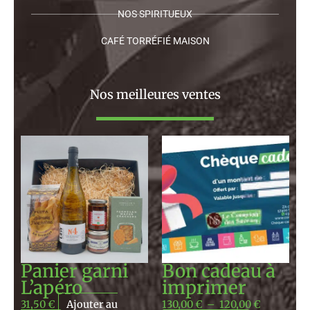
NOS SPIRITUEUX
CAFÉ TORRÉFIÉ MAISON
Nos meilleures ventes
Plage
de
prix :
130,00 €
à
120,00 €
Panier garni
Bon cadeau à
L’apéro
imprimer
31,50
€
Ajouter au
130,00
€
–
120,00
€