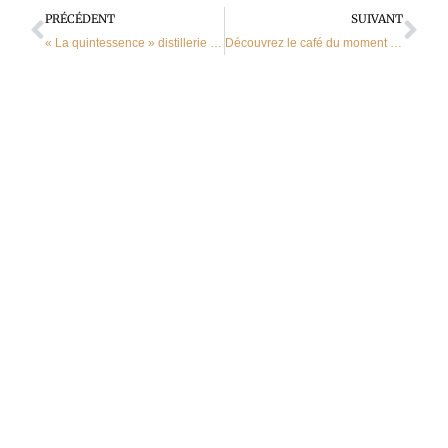
Précédent
Sui
PRÉCÉDENT
SUIVANT
« La quintessence » distillerie de Nicolas Schott à Harreberg
Découvrez le café du moment du mois d’octobre !