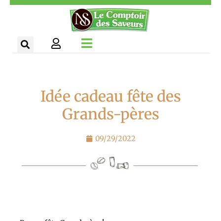
Aller
Panneau de gestion des cookies
au
contenu
Idée cadeau fête des
Grands-pères
09/29/2022