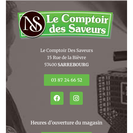
Le Comptoir Des Saveurs
15 Rue de la Bièvre
57400
SARREBOURG
03 87 24 66 52
F
I
a
n
c
s
e
t
b
a
Heures d'ouverture du magasin
o
g