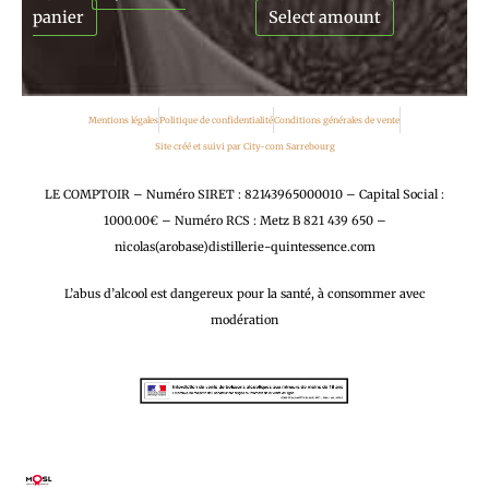
panier
Select amount
Mentions légales
Politique de confidentialité
Conditions générales de vente
Site créé et suivi par City-com Sarrebourg
LE COMPTOIR – Numéro SIRET : 82143965000010 – Capital Social :
1000.00€ – Numéro RCS : Metz B 821 439 650 –
nicolas(arobase)distillerie-quintessence.com
L’abus d’alcool est dangereux pour la santé, à consommer avec
modération