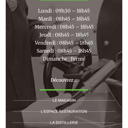
o
r
k
a
Lundi : 09h30 – 18h45
m
Mardi : 08h45 – 18h45
Mercredi : 08h45 – 18h45
Jeudi : 08h45 – 18h45
Vendredi : 08h45 – 18h45
Samedi : 08h45 – 18h45
Dimanche : Fermé
Découvrez ...
LE MAGASIN
L'ESPACE RESTAURATION
LA DISTILLERIE