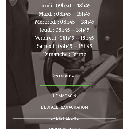
k
a
Lundi : 09h30 – 18h45
m
Mardi : 08h45 – 18h45
Mercredi : 08h45 – 18h45
Jeudi : 08h45 – 18h45
Vendredi : 08h45 – 18h45
Samedi : 08h45 – 18h45
Dimanche : Fermé
Découvrez ...
LE MAGASIN
L'ESPACE RESTAURATION
LA DISTILLERIE