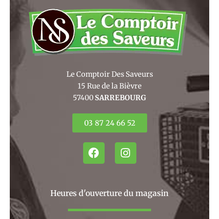
Le Comptoir Des Saveurs
15 Rue de la Bièvre
57400
SARREBOURG
03 87 24 66 52
F
I
a
n
c
s
e
t
b
a
Heures d'ouverture du magasin
o
g
o
r