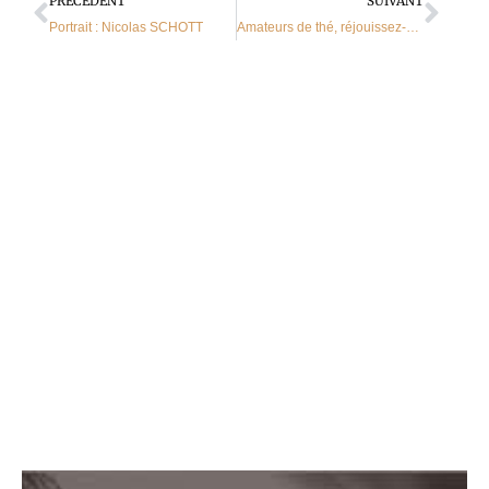
Précédent
Suiv
PRÉCÉDENT
SUIVANT
Portrait : Nicolas SCHOTT
Amateurs de thé, réjouissez-vous !