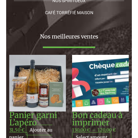
NOS SPIRITUEUX
CAFÉ TORRÉFIÉ MAISON
Nos meilleures ventes
Plage
de
prix :
130,00 €
à
120,00 €
Panier garni
Bon cadeau à
L’apéro
imprimer
31,50
€
Ajouter au
130,00
€
–
120,00
€
panier
Select amount