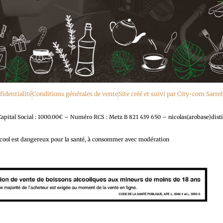
fidentialité
Conditions générales de vente
Site créé et suivi par City-com Sarr
al Social : 1000.00€ – Numéro RCS : Metz B 821 439 650 – nicolas(arobase)disti
lcool est dangereux pour la santé, à consommer avec modération