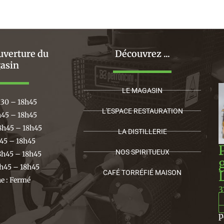
uverture du
Découvrez ...
asin
LE MAGASIN
h30 – 18h45
L'ESPACE RESTAURATION
h45 – 18h45
8h45 – 18h45
LA DISTILLERIE
h45 – 18h45
NOS SPIRITUEUX
8h45 – 18h45
h45 – 18h45
CAFÉ TORRÉFIÉ MAISON
 : Fermé
3
p