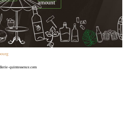
amount
ebourg
llerie-quintessence.com