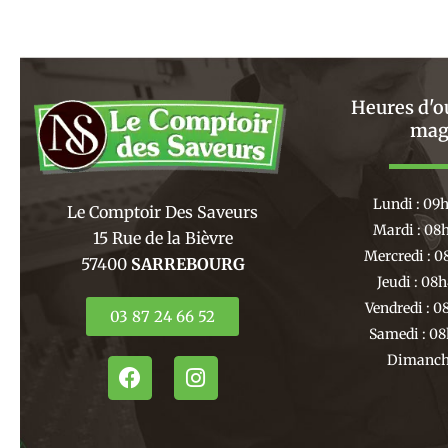
Heures d'o
mag
Lundi : 09
Le Comptoir Des Saveurs
Mardi : 08
15 Rue de la Bièvre
Mercredi : 0
57400
SARREBOURG
Jeudi : 08
Vendredi : 0
03 87 24 66 52
Samedi : 08
Dimanche
F
I
a
n
c
s
e
t