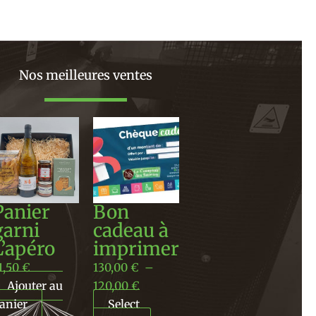
Nos meilleures ventes
Plage
de
prix :
130,00 €
à
Panier
Bon
120,00 €
garni
cadeau à
L’apéro
imprimer
1,50
€
130,00
€
–
Ajouter au
120,00
€
anier
Select