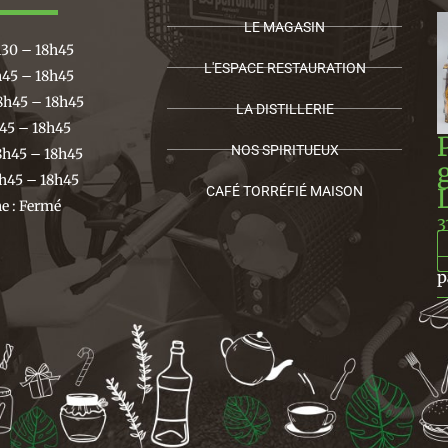
LE MAGASIN
h30 – 18h45
L'ESPACE RESTAURATION
h45 – 18h45
8h45 – 18h45
LA DISTILLERIE
h45 – 18h45
NOS SPIRITUEUX
8h45 – 18h45
h45 – 18h45
CAFÉ TORRÉFIÉ MAISON
 : Fermé
3
p