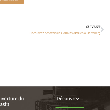
Su
SUIVANT
Découvrez nos whiskies lorrains distillés à Harreberg
uverture du
Découvrez ...
asin