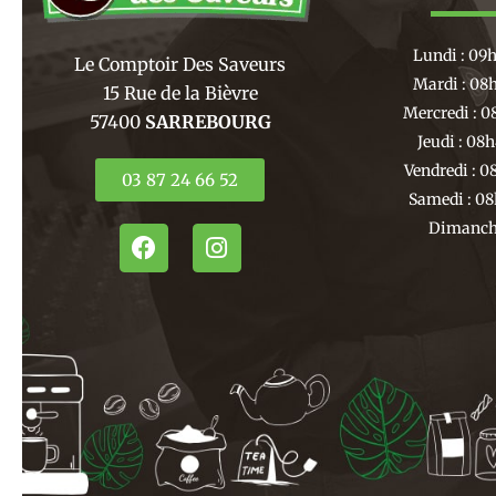
Lundi : 09
Le Comptoir Des Saveurs
Mardi : 08
15 Rue de la Bièvre
Mercredi : 0
57400
SARREBOURG
Jeudi : 08
Vendredi : 0
03 87 24 66 52
Samedi : 08
Dimanche
F
I
a
n
c
s
e
t
b
a
o
g
o
r
k
a
m