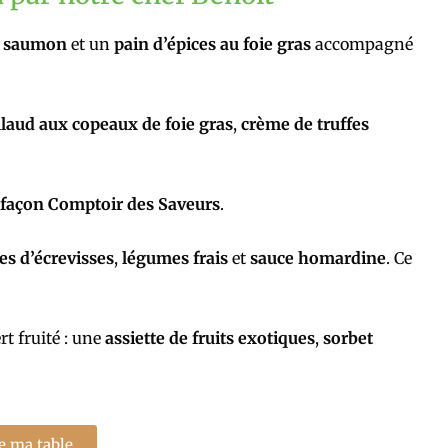
e saumon
et un
pain d’épices au foie gras
accompagné
llaud aux copeaux de foie gras
,
crème de truffes
n façon Comptoir des Saveurs
.
s d’écrevisses
,
légumes frais
et
sauce homardine
. Ce
t fruité : une
assiette de fruits exotiques
,
sorbet
e ma table