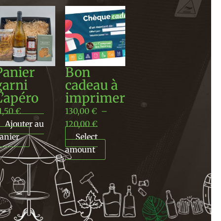
Plage
de
prix :
130,00 €
à
Panier
Bon
120,00 €
garni
cadeau à
L’apéro
imprimer
1,50
€
130,00
€
–
Ajouter au
120,00
€
anier
Select
amount