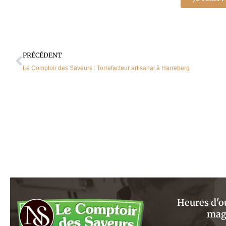
Précédent
PRÉCÉDENT
Le Comptoir des Saveurs : Torrefacteur artisanal à Harreberg
Heures d'o
mag