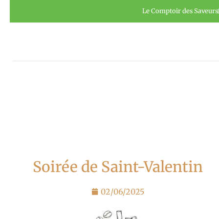
Aller
Panneau de gestion des cookies
Le Comptoir des Saveurs
au
contenu
Soirée de Saint-Valentin
02/06/2025