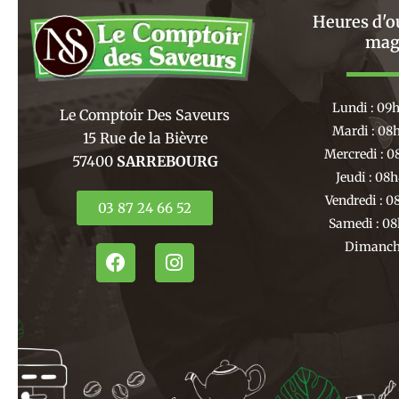
Heures d'o
mag
Lundi : 09
Le Comptoir Des Saveurs
Mardi : 08
15 Rue de la Bièvre
Mercredi : 0
57400
SARREBOURG
Jeudi : 08
Vendredi : 0
03 87 24 66 52
Samedi : 08
Dimanche
F
I
a
n
c
s
e
t
b
a
o
g
o
r
k
a