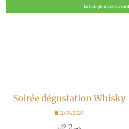
Aller
Panneau de gestion des cookies
Le Comptoir des Saveurs
au
contenu
Soirée dégustation Whisky
11/04/2024