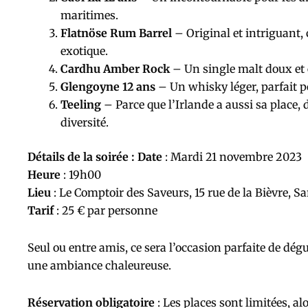
maritimes.
Flatnöse Rum Barrel
– Original et intriguant, 
exotique.
Cardhu Amber Rock
– Un single malt doux et éq
Glengoyne 12 ans
– Un whisky léger, parfait po
Teeling
– Parce que l’Irlande a aussi sa place,
diversité.
Détails de la soirée :
Date
: Mardi 21 novembre 2023
Heure
: 19h00
Lieu
: Le Comptoir des Saveurs, 15 rue de la Bièvre, S
Tarif
: 25 € par personne
Seul ou entre amis, ce sera l’occasion parfaite de dé
une ambiance chaleureuse.
Réservation obligatoire
: Les places sont limitées, al