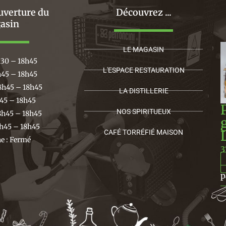
uverture du
Découvrez ...
asin
LE MAGASIN
h30 – 18h45
L'ESPACE RESTAURATION
h45 – 18h45
8h45 – 18h45
LA DISTILLERIE
h45 – 18h45
NOS SPIRITUEUX
8h45 – 18h45
h45 – 18h45
CAFÉ TORRÉFIÉ MAISON
 : Fermé
3
p