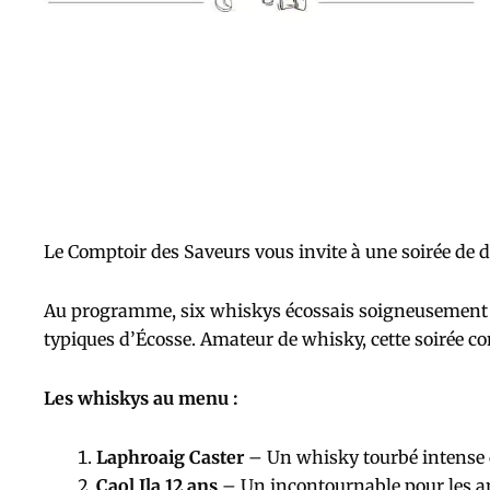
Le Comptoir des Saveurs vous invite à une soirée de 
Au programme, six whiskys écossais soigneusement s
typiques d’Écosse. Amateur de whisky, cette soirée con
Les whiskys au menu :
Laphroaig Caster
– Un whisky tourbé intense q
Caol Ila 12 ans
– Un incontournable pour les am