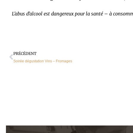
L’abus d’alcool est dangereux pour la santé – à consom
Précédent
PRÉCÉDENT
Soirée dégustation Vins – Fromages