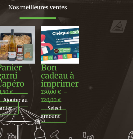
Nos meilleures ventes
Plage
de
prix :
130,00 €
à
Panier
Bon
120,00 €
garni
cadeau à
L’apéro
imprimer
1,50
€
130,00
€
–
Ajouter au
120,00
€
anier
Select
amount