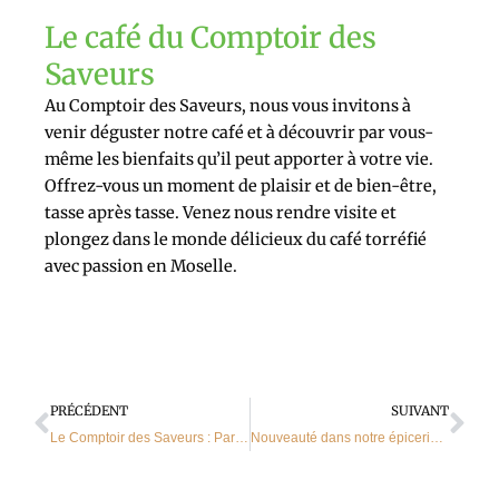
Le café du Comptoir des
Saveurs
Au Comptoir des Saveurs, nous vous invitons à
venir déguster notre café et à découvrir par vous-
même les bienfaits qu’il peut apporter à votre vie.
Offrez-vous un moment de plaisir et de bien-être,
tasse après tasse. Venez nous rendre visite et
plongez dans le monde délicieux du café torréfié
avec passion en Moselle.
Précédent
Sui
PRÉCÉDENT
SUIVANT
Le Comptoir des Saveurs : Partenaire pour des Cadeaux d’Entreprise Mémorables
Nouveauté dans notre épicerie à Sarrebourg : retrouvez le beaujolais nouveau et le muscat de noël.