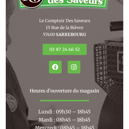
Le Comptoir Des Saveurs
15 Rue de la Bièvre
57400
SARREBOURG
03 87 24 66 52
F
I
a
n
c
s
e
t
b
a
Heures d'ouverture du magasin
o
g
o
r
k
a
Lundi : 09h30 – 18h45
m
Mardi : 08h45 – 18h45
Mercredi : 08h45 – 18h45