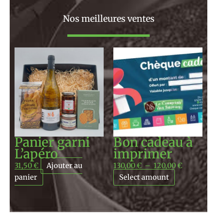
Nos meilleures ventes
Plage
de
prix :
130,00 €
à
120,00 €
Panier garni
Bon cadeau à
L’apéro
imprimer
31,50
€
Ajouter au
130,00
€
–
120,00
€
panier
Select amount