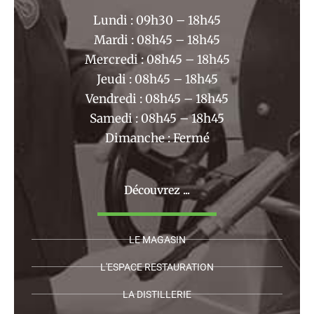
k
a
Lundi : 09h30 – 18h45
m
Mardi : 08h45 – 18h45
Mercredi : 08h45 – 18h45
Jeudi : 08h45 – 18h45
Vendredi : 08h45 – 18h45
Samedi : 08h45 – 18h45
Dimanche : Fermé
Découvrez ...
LE MAGASIN
L'ESPACE RESTAURATION
LA DISTILLERIE