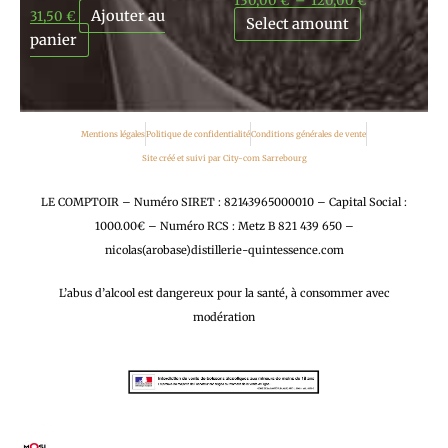
130,00
€
–
120,00
€
Ajouter au
31,50
€
Select amount
panier
Mentions légales
Politique de confidentialité
Conditions générales de vente
Site créé et suivi par City-com Sarrebourg
LE COMPTOIR – Numéro SIRET : 82143965000010 – Capital Social :
1000.00€ – Numéro RCS : Metz B 821 439 650 –
nicolas(arobase)distillerie-quintessence.com
L’abus d’alcool est dangereux pour la santé, à consommer avec
modération