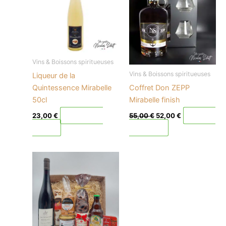
55,00 €.
52,00 €.
Vins & Boissons spiritueuses
Vins & Boissons spiritueuses
Liqueur de la
Quintessence Mirabelle
Coffret Don ZEPP
50cl
Mirabelle finish
Ajouter au
Ajouter
23,00
€
55,00
€
52,00
€
panier
au panier