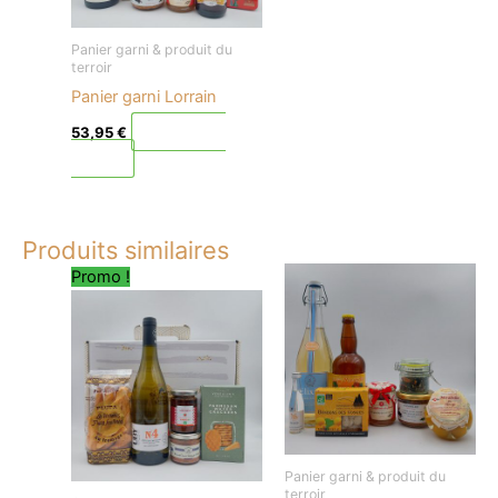
Panier garni & produit du
terroir
Panier garni Lorrain
Ajouter au
53,95
€
panier
Produits similaires
Le
Le
Promo !
prix
prix
initial
actuel
était :
est :
31,50 €.
28,35 €.
Panier garni & produit du
terroir