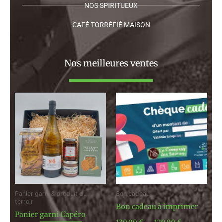
NOS SPIRITUEUX
CAFÉ TORRÉFIÉ MAISON
Nos meilleures ventes
Plage
de
prix :
130,00 €
à
120,00 €
Panier garni & produit du
Bon cadeau
terroir
Bon cadeau à imprimer
Panier garni L’apéro