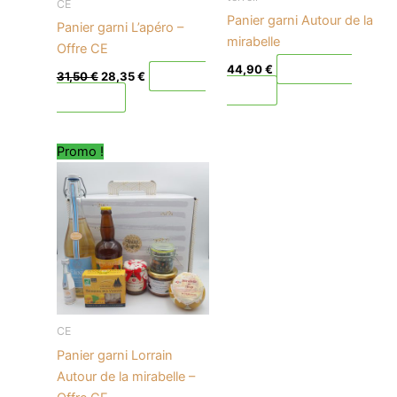
CE
Panier garni Autour de la
Panier garni L’apéro –
mirabelle
Offre CE
Ajouter au
44,90
€
Ajouter
31,50
€
28,35
€
panier
au panier
Le
Le
Promo !
prix
prix
initial
actuel
était :
est :
44,90 €.
40,40 €.
CE
Panier garni Lorrain
Autour de la mirabelle –