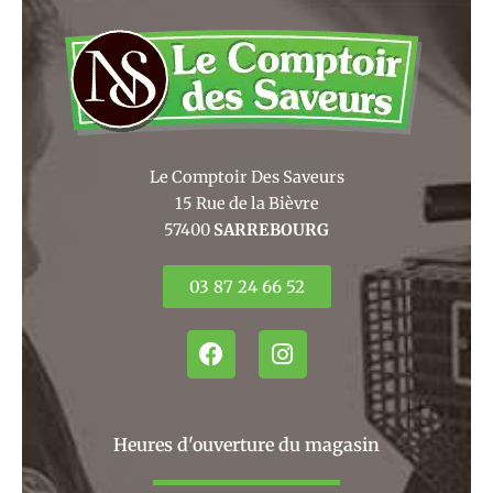
Le Comptoir Des Saveurs
15 Rue de la Bièvre
57400
SARREBOURG
03 87 24 66 52
F
I
a
n
c
s
e
t
b
a
Heures d'ouverture du magasin
o
g
o
r