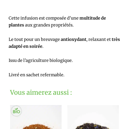
Cette infusion est composée d’une
multitude de
plantes
aux grandes propriétés.
Le tout pour un breuvage
antioxydant
, relaxant et
très
adapté en soirée
.
Issu de l’agriculture biologique.
Livré en sachet refermable.
Vous aimerez aussi :
Ce
Ce
produit
produit
a
a