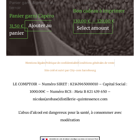
Panier garni & produit du
Bon cadeau
terroir
Bon cadeau à imprimer
Panier garni L’apéro
130,00
€
–
120,00
€
Ajouter au
31,50
€
Select amount
panier
Mentions légales
Politique de confidentialité
Conditions générales de vente
Site créé et suivi par City-com Sarrebourg
LE COMPTOIR – Numéro SIRET : 82143965000010 – Capital Social :
1000.00€ – Numéro RCS : Metz B 821 439 650 –
nicolas(arobase)distillerie-quintessence.com
L’abus d’alcool est dangereux pour la santé, à consommer avec
modération