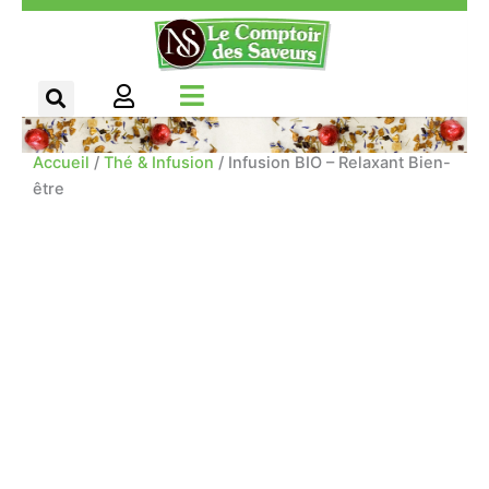
Aller
Panneau de gestion des cookies
au
contenu
Accueil
/
Thé & Infusion
/ Infusion BIO – Relaxant Bien-
être