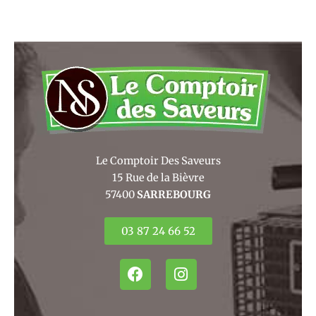
Le Comptoir Des Saveurs
15 Rue de la Bièvre
57400
SARREBOURG
03 87 24 66 52
F
I
a
n
c
s
e
t