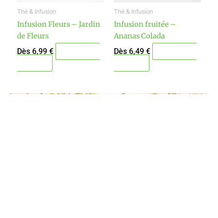
peuvent
peuvent
Thé & Infusion
Thé & Infusion
être
être
Infusion Fleurs – Jardin
Infusion fruitée –
choisies
choisies
de Fleurs
Ananas Colada
sur
sur
la
la
Dès
6,99
€
Dès
6,49
€
Choisir ma
Choisir ma
page
page
quantité
quantité
du
du
produit
produit