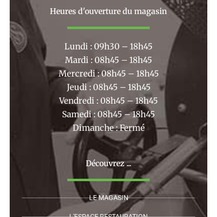
b
a
Heures d'ouverture du magasin
o
g
o
r
k
a
Lundi : 09h30 – 18h45
m
Mardi : 08h45 – 18h45
Mercredi : 08h45 – 18h45
Jeudi : 08h45 – 18h45
Vendredi : 08h45 – 18h45
Samedi : 08h45 – 18h45
Dimanche : Fermé
Découvrez ...
LE MAGASIN
L'ESPACE RESTAURATION