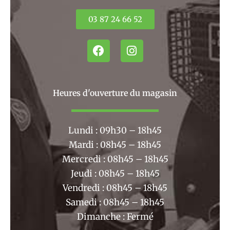
03 87 24 66 52
F
I
a
n
c
s
e
t
b
a
Heures d'ouverture du magasin
o
g
o
r
k
a
Lundi : 09h30 – 18h45
m
Mardi : 08h45 – 18h45
Mercredi : 08h45 – 18h45
Jeudi : 08h45 – 18h45
Vendredi : 08h45 – 18h45
Samedi : 08h45 – 18h45
Dimanche : Fermé