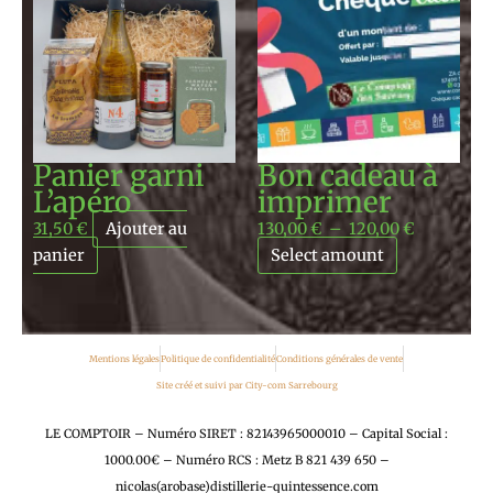
prix :
130,00 €
à
120,00 €
Panier garni
Bon cadeau à
L’apéro
imprimer
31,50
€
Ajouter au
130,00
€
–
120,00
€
panier
Select amount
Mentions légales
Politique de confidentialité
Conditions générales de vente
Site créé et suivi par City-com Sarrebourg
LE COMPTOIR – Numéro SIRET : 82143965000010 – Capital Social :
1000.00€ – Numéro RCS : Metz B 821 439 650 –
nicolas(arobase)distillerie-quintessence.com