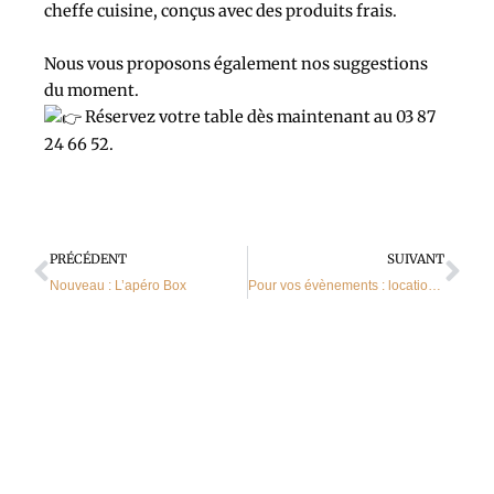
cheffe cuisine, conçus avec des produits frais.
Nous vous proposons également nos suggestions
du moment.
Réservez votre table dès maintenant au 03 87
24 66 52.
Précédent
Sui
PRÉCÉDENT
SUIVANT
Nouveau : L’apéro Box
Pour vos évènements : location tireuse à bière et vins