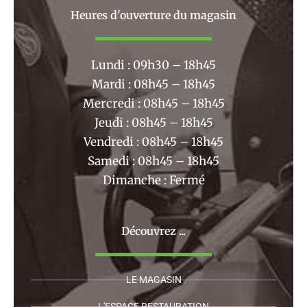
b
a
Heures d'ouverture du magasin
o
g
o
r
k
a
Lundi : 09h30 – 18h45
m
Mardi : 08h45 – 18h45
Mercredi : 08h45 – 18h45
Jeudi : 08h45 – 18h45
Vendredi : 08h45 – 18h45
Samedi : 08h45 – 18h45
Dimanche : Fermé
Découvrez ...
LE MAGASIN
L'ESPACE RESTAURATION