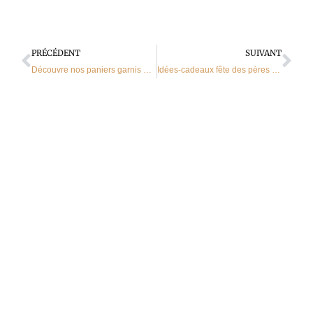
Précédent
Sui
PRÉCÉDENT
SUIVANT
Découvre nos paniers garnis pour la fête des mères
Idées-cadeaux fête des pères à Sarrebourg