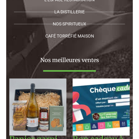
LA DISTILLERIE
NOS SPIRITUEUX
CAFÉ TORRÉFIÉ MAISON
Nos meilleures ventes
Plage
de
prix :
130,00 €
à
120,00 €