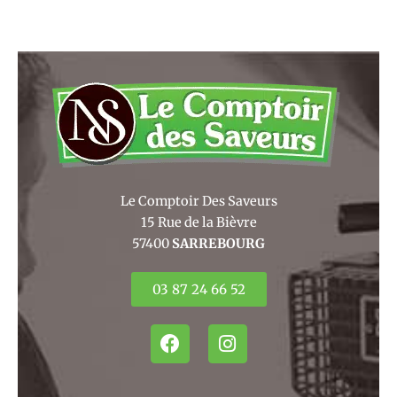
Le Comptoir Des Saveurs
15 Rue de la Bièvre
57400
SARREBOURG
03 87 24 66 52
F
I
a
n
c
s
e
t