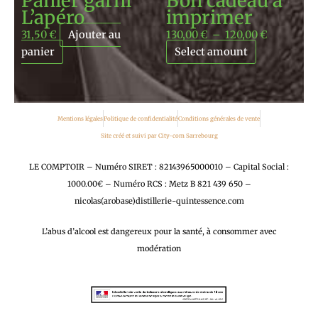
Panier garni
Bon cadeau à
L’apéro
imprimer
31,50
€
Ajouter au
130,00
€
–
120,00
€
panier
Select amount
Mentions légales
Politique de confidentialité
Conditions générales de vente
Site créé et suivi par City-com Sarrebourg
LE COMPTOIR – Numéro SIRET : 82143965000010 – Capital Social :
1000.00€ – Numéro RCS : Metz B 821 439 650 –
nicolas(arobase)distillerie-quintessence.com
L’abus d’alcool est dangereux pour la santé, à consommer avec
modération