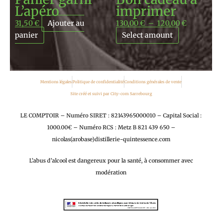
L’apéro
imprimer
31,50
€
Ajouter au
130,00
€
–
120,00
€
panier
Select amount
Mentions légales
Politique de confidentialité
Conditions générales de vente
Site créé et suivi par City-com Sarrebourg
LE COMPTOIR – Numéro SIRET : 82143965000010 – Capital Social :
1000.00€ – Numéro RCS : Metz B 821 439 650 –
nicolas(arobase)distillerie-quintessence.com
L’abus d’alcool est dangereux pour la santé, à consommer avec
modération