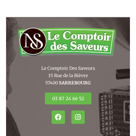
Le Comptoir Des Saveurs
15 Rue de la Bièvre
57400
SARREBOURG
03 87 24 66 52
F
I
a
n
c
s
e
t