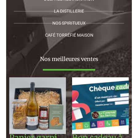
LA DISTILLERIE
NOS SPIRITUEUX
CAFÉ TORRÉFIÉ MAISON
Nos meilleures ventes
Plage
de
prix :
130,00 €
à
120,00 €
Panier garni
Bon cadeau à