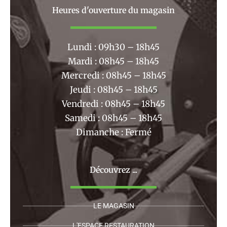
b
a
Heures d'ouverture du magasin
o
g
o
r
k
a
Lundi : 09h30 – 18h45
m
Mardi : 08h45 – 18h45
Mercredi : 08h45 – 18h45
Jeudi : 08h45 – 18h45
Vendredi : 08h45 – 18h45
Samedi : 08h45 – 18h45
Dimanche : Fermé
Découvrez ...
LE MAGASIN
L'ESPACE RESTAURATION