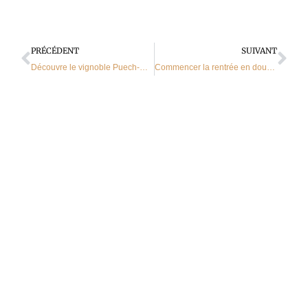
Précédent
Sui
PRÉCÉDENT
SUIVANT
Découvre le vignoble Puech-Haut
Commencer la rentrée en douceur avec le Comptoir des Saveurs