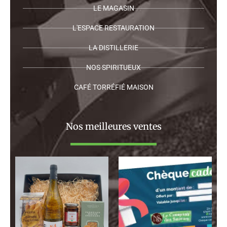
LE MAGASIN
L'ESPACE RESTAURATION
LA DISTILLERIE
NOS SPIRITUEUX
CAFÉ TORRÉFIÉ MAISON
Nos meilleures ventes
Plage
de
prix :
130,00 €
à
120,00 €