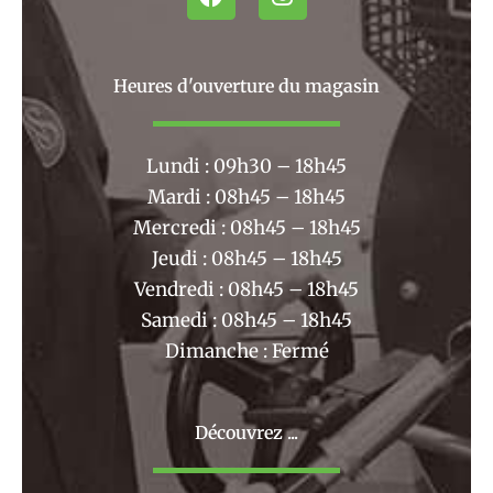
a
n
c
s
e
t
b
a
Heures d'ouverture du magasin
o
g
o
r
k
a
Lundi : 09h30 – 18h45
m
Mardi : 08h45 – 18h45
Mercredi : 08h45 – 18h45
Jeudi : 08h45 – 18h45
Vendredi : 08h45 – 18h45
Samedi : 08h45 – 18h45
Dimanche : Fermé
Découvrez ...