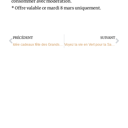
consommer avec modération.
* Offre valable ce mardi 8 mars uniquement.
Précédent
Sui
PRÉCÉDENT
SUIVANT
Idée cadeaux fête des Grands-mères
Voyez la vie en Vert pour la Saint-Patrick !