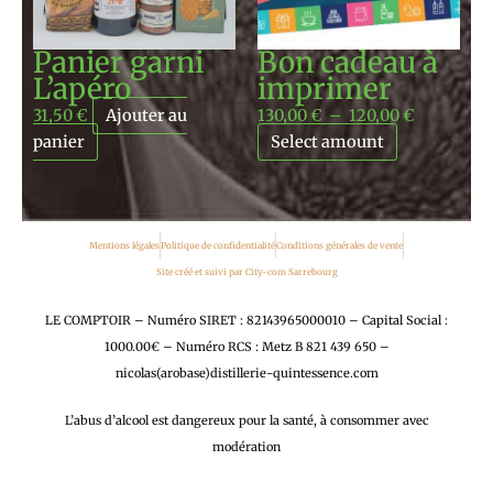
Panier garni
Bon cadeau à
L’apéro
imprimer
31,50
€
Ajouter au
130,00
€
–
120,00
€
panier
Select amount
Mentions légales
Politique de confidentialité
Conditions générales de vente
Site créé et suivi par City-com Sarrebourg
LE COMPTOIR – Numéro SIRET : 82143965000010 – Capital Social :
1000.00€ – Numéro RCS : Metz B 821 439 650 –
nicolas(arobase)distillerie-quintessence.com
L’abus d’alcool est dangereux pour la santé, à consommer avec
modération