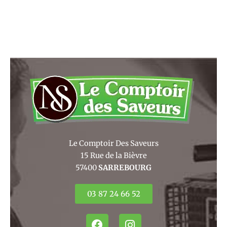
Le Comptoir Des Saveurs
15 Rue de la Bièvre
57400
SARREBOURG
03 87 24 66 52
F
I