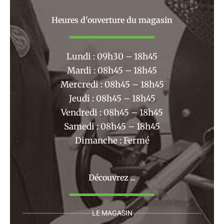
e
t
b
a
Heures d'ouverture du magasin
o
g
o
r
k
a
Lundi : 09h30 – 18h45
m
Mardi : 08h45 – 18h45
Mercredi : 08h45 – 18h45
Jeudi : 08h45 – 18h45
Vendredi : 08h45 – 18h45
Samedi : 08h45 – 18h45
Dimanche : Fermé
Découvrez ...
LE MAGASIN