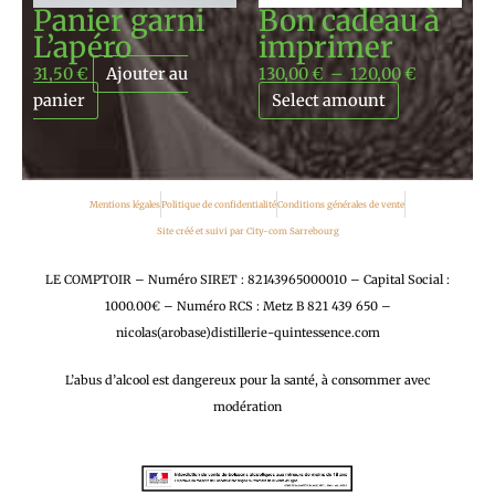
Panier garni
Bon cadeau à
L’apéro
imprimer
31,50
€
Ajouter au
130,00
€
–
120,00
€
panier
Select amount
Mentions légales
Politique de confidentialité
Conditions générales de vente
Site créé et suivi par City-com Sarrebourg
LE COMPTOIR – Numéro SIRET : 82143965000010 – Capital Social :
1000.00€ – Numéro RCS : Metz B 821 439 650 –
nicolas(arobase)distillerie-quintessence.com
L’abus d’alcool est dangereux pour la santé, à consommer avec
modération