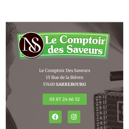
Le Comptoir Des Saveurs
15 Rue de la Bièvre
57400
SARREBOURG
03 87 24 66 52
F
I
a
n
c
s