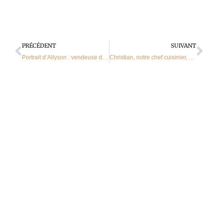
Précédent
Sui
PRÉCÉDENT
SUIVANT
Portrait d’Allyson : vendeuse dans votre magasin Le Comptoir des Saveurs
Christian, notre chef cuisinier, et sa tarte au fromage blanc.