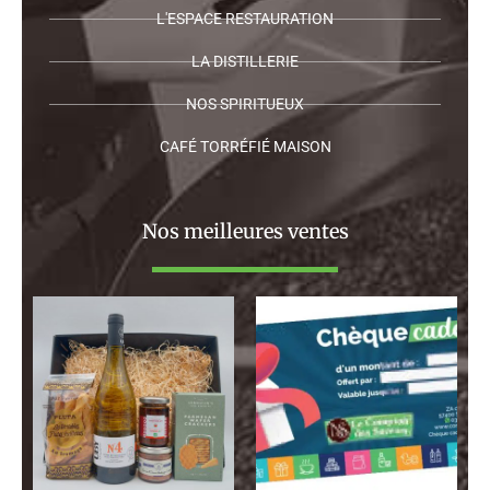
L'ESPACE RESTAURATION
LA DISTILLERIE
NOS SPIRITUEUX
CAFÉ TORRÉFIÉ MAISON
Nos meilleures ventes
Plage
de
prix :
130,00 €
à
120,00 €