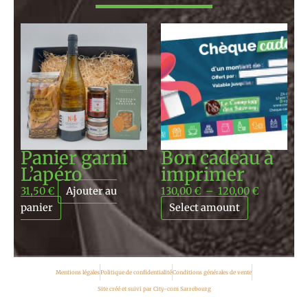
Plage
de
prix :
130,00 €
à
120,00 €
Panier garni
Bon cadeau à
L’apéro
imprimer
31,50
€
Ajouter au
130,00
€
–
120,00
€
panier
Select amount
Mentions légales
Politique de confidentialité
Conditions générales de vente
Site créé et suivi par City-com Sarrebourg