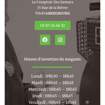
Le Comptoir Des Saveurs
15 Rue de la Bièvre
57400
SARREBOURG
03 87 24 66 52
F
I
a
n
c
s
e
t
b
a
Heures d'ouverture du magasin
o
g
o
r
k
a
Lundi : 09h30 – 18h45
m
Mardi : 08h45 – 18h45
Mercredi : 08h45 – 18h45
Jeudi : 08h45 – 18h45
Vendredi : 08h45 – 18h45