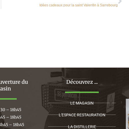
Idées cadeaux pour la saint Valentin à Sarrebourg
uverture du
Découvrez ...
asin
LE MAGASIN
h30 – 18h45
L'ESPACE RESTAURATION
h45 – 18h45
8h45 – 18h45
LA DISTILLERIE