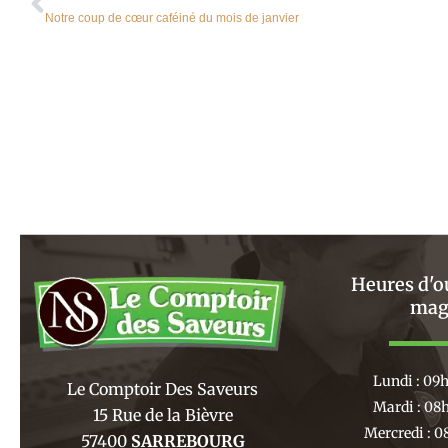
Notre coup de cœur caféiné du mois de janvier
Heures d'o
mag
Lundi : 09
Le Comptoir Des Saveurs
Mardi : 08
15 Rue de la Bièvre
Mercredi : 0
57400
SARREBOURG