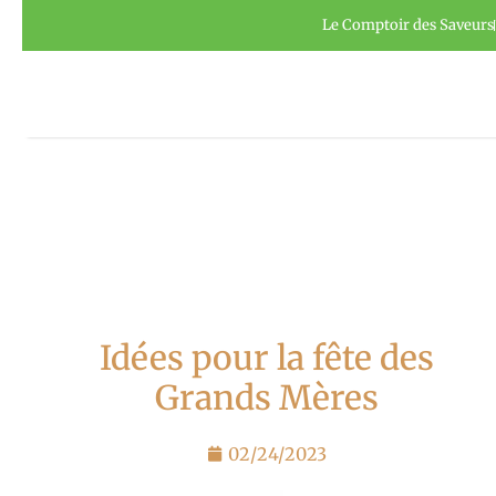
Aller
Panneau de gestion des cookies
Le Comptoir des Saveurs
au
contenu
Idées pour la fête des
Grands Mères
02/24/2023