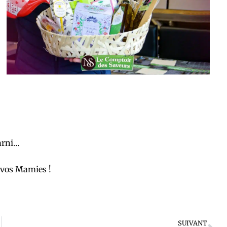
garni…
r vos Mamies !
Su
SUIVANT