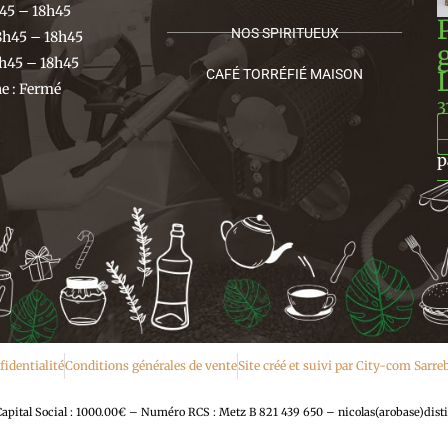
h45 – 18h45
NOS SPIRITUEUX
8h45 – 18h45
h45 – 18h45
CAFÉ TORRÉFIÉ MAISON
 : Fermé
3
p
fidentialité
Conditions générales de vente
Site créé et suivi par City-com Sarr
al Social : 1000.00€ – Numéro RCS : Metz B 821 439 650 – nicolas(arobase)disti