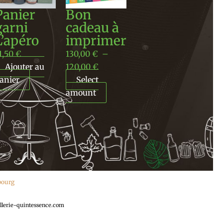
à
Panier
Bon
120,00 €
garni
cadeau à
L’apéro
imprimer
1,50
€
130,00
€
–
Ajouter au
120,00
€
anier
Select
amount
ebourg
llerie-quintessence.com