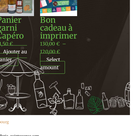
130,00 €
à
Panier
Bon
120,00 €
garni
cadeau à
L’apéro
imprimer
1,50
€
130,00
€
–
Ajouter au
120,00
€
anier
Select
amount
ebourg