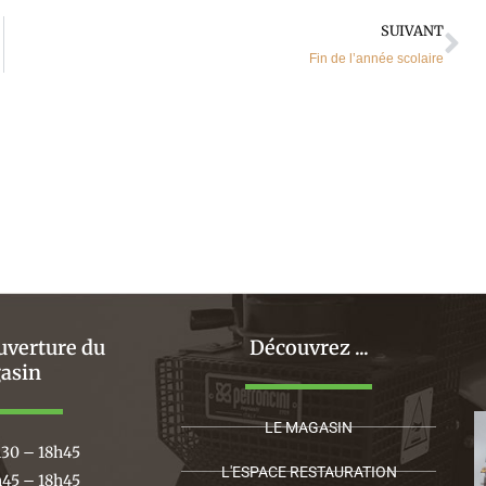
Su
SUIVANT
Fin de l’année scolaire
uverture du
Découvrez ...
asin
LE MAGASIN
h30 – 18h45
L'ESPACE RESTAURATION
h45 – 18h45