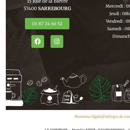
15 Rue de la Bièvre
Mercredi : 0
57400
SARREBOURG
Jeudi : 08
Vendredi : 0
03 87 24 66 52
Samedi : 08
Dimanche
F
I
a
n
c
s
e
t
b
a
o
g
o
r
k
a
m
Mentions légales
Politique de con