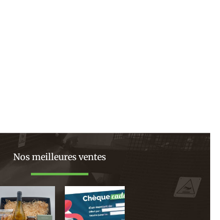
ivant
Nos meilleures ventes
Plage
de
prix :