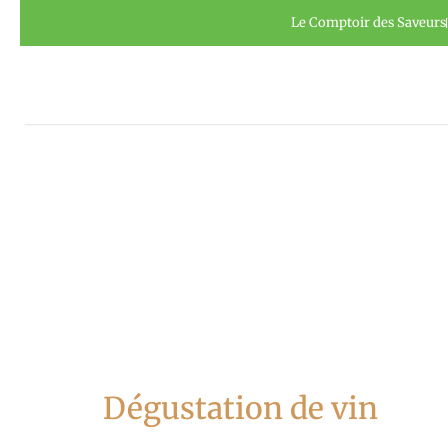
Aller
Panneau de gestion des cookies
Le Comptoir des Saveurs
au
contenu
Dégustation de vin