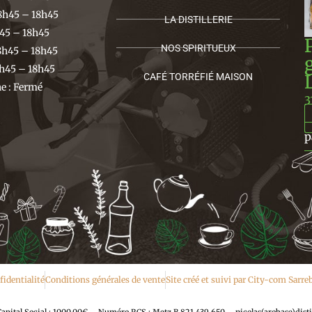
8h45 – 18h45
LA DISTILLERIE
h45 – 18h45
NOS SPIRITUEUX
8h45 – 18h45
h45 – 18h45
CAFÉ TORRÉFIÉ MAISON
 : Fermé
3
p
fidentialité
Conditions générales de vente
Site créé et suivi par City-com Sarr