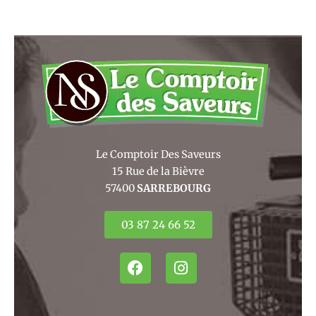
Le Comptoir Des Saveurs
15 Rue de la Bièvre
57400
SARREBOURG
03 87 24 66 52
F
I
a
n
c
s
e
t