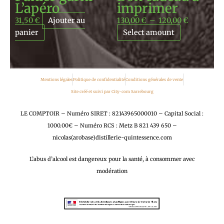
L’apéro
imprimer
31,50
€
Ajouter au
130,00
€
–
120,00
€
panier
Select amount
Mentions légales
Politique de confidentialité
Conditions générales de vente
Site créé et suivi par City-com Sarrebourg
LE COMPTOIR – Numéro SIRET : 82143965000010 – Capital Social :
1000.00€ – Numéro RCS : Metz B 821 439 650 –
nicolas(arobase)distillerie-quintessence.com
L’abus d’alcool est dangereux pour la santé, à consommer avec
modération