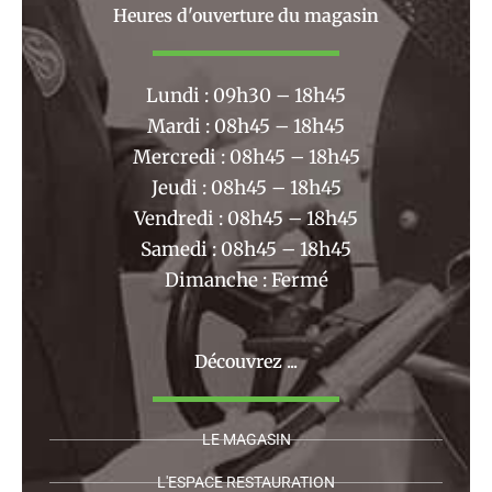
b
a
Heures d'ouverture du magasin
o
g
o
r
k
a
Lundi : 09h30 – 18h45
m
Mardi : 08h45 – 18h45
Mercredi : 08h45 – 18h45
Jeudi : 08h45 – 18h45
Vendredi : 08h45 – 18h45
Samedi : 08h45 – 18h45
Dimanche : Fermé
Découvrez ...
LE MAGASIN
L'ESPACE RESTAURATION