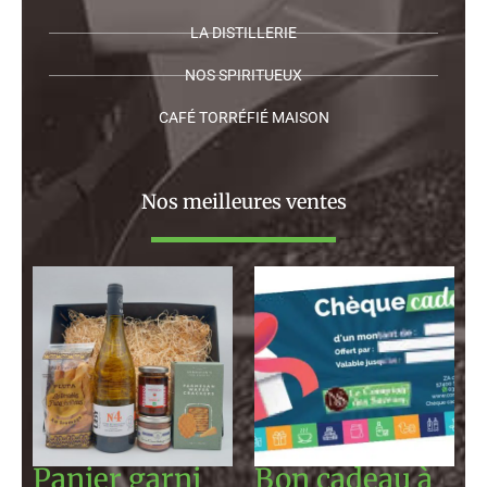
LA DISTILLERIE
NOS SPIRITUEUX
CAFÉ TORRÉFIÉ MAISON
Nos meilleures ventes
Plage
de
prix :
130,00 €
à
120,00 €
Panier garni
Bon cadeau à