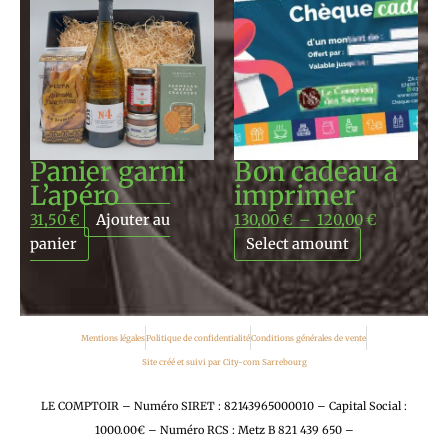
de
prix :
130,00 €
à
120,00 €
Panier garni
Bon cadeau à
L’apéro
imprimer
31,50
€
Ajouter au
130,00
€
–
120,00
€
panier
Select amount
Mentions légales
Politique de confidentialité
Conditions générales de vente
Site créé et suivi par City-com Sarrebourg
LE COMPTOIR – Numéro SIRET : 82143965000010 – Capital Social :
1000.00€ – Numéro RCS : Metz B 821 439 650 –