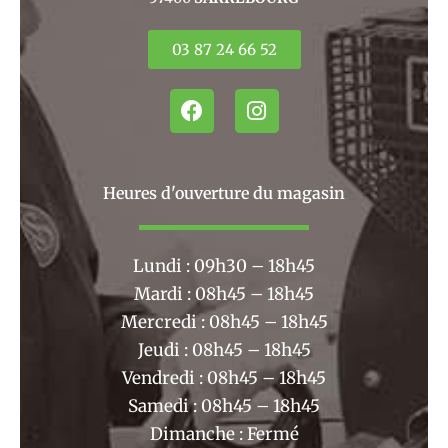
03 87 24 66 52
F
I
a
n
c
s
e
t
b
a
Heures d'ouverture du magasin
o
g
o
r
k
a
Lundi : 09h30 – 18h45
m
Mardi : 08h45 – 18h45
Mercredi : 08h45 – 18h45
Jeudi : 08h45 – 18h45
Vendredi : 08h45 – 18h45
Samedi : 08h45 – 18h45
Dimanche : Fermé