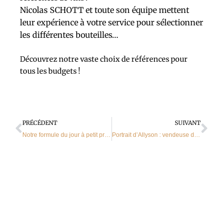
Nicolas SCHOTT et toute son équipe mettent
leur expérience à votre service pour sélectionner
les différentes bouteilles…
Découvrez notre vaste choix de références pour
tous les budgets !
Précédent
Sui
PRÉCÉDENT
SUIVANT
Notre formule du jour à petit prix à Sarrebourg
Portrait d’Allyson : vendeuse dans votre magasin Le Comptoir des Saveurs