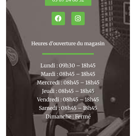
F
I
a
n
c
s
e
t
b
a
Heures d'ouverture du magasin
o
g
o
r
k
a
Lundi : 09h30 – 18h45
m
Mardi : 08h45 – 18h45
Mercredi : 08h45 – 18h45
Jeudi : 08h45 – 18h45
Vendredi : 08h45 – 18h45
Samedi : 08h45 – 18h45
Dimanche : Fermé