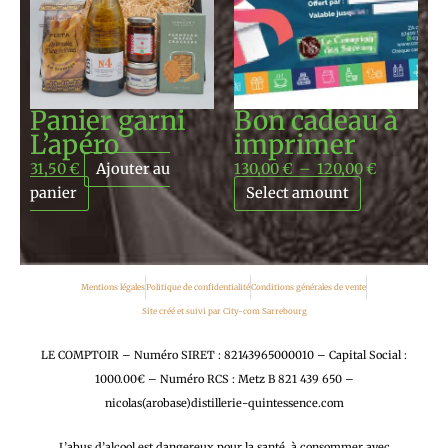
130,00 €
à
120,00 €
Panier garni
Bon cadeau à
L’apéro
imprimer
31,50
€
Ajouter au
130,00
€
–
120,00
€
panier
Select amount
Mentions légales
Politique de confidentialité
Conditions générales de vente
Site créé et suivi par City-com Sarrebourg
LE COMPTOIR – Numéro SIRET : 82143965000010 – Capital Social :
1000.00€ – Numéro RCS : Metz B 821 439 650 –
nicolas(arobase)distillerie-quintessence.com
L’abus d’alcool est dangereux pour la santé, à consommer avec