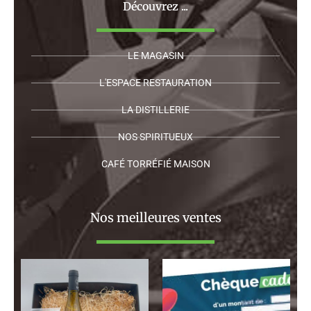
Découvrez ...
LE MAGASIN
L'ESPACE RESTAURATION
LA DISTILLERIE
NOS SPIRITUEUX
CAFÉ TORRÉFIÉ MAISON
Nos meilleures ventes
Plage
de
prix :