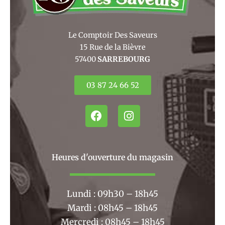
Le Comptoir Des Saveurs
15 Rue de la Bièvre
57400
SARREBOURG
03 87 24 66 52
F
I
a
n
c
s
e
t
b
a
Heures d'ouverture du magasin
o
g
o
r
k
a
Lundi : 09h30 – 18h45
m
Mardi : 08h45 – 18h45
Mercredi : 08h45 – 18h45