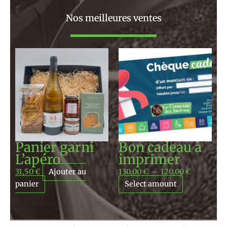
Nos meilleures ventes
Plage
de
prix :
130,00 €
à
120,00 €
Panier garni
Bon cadeau à
L’apéro
imprimer
31,50
€
Ajouter au
130,00
€
–
120,00
€
panier
Select amount