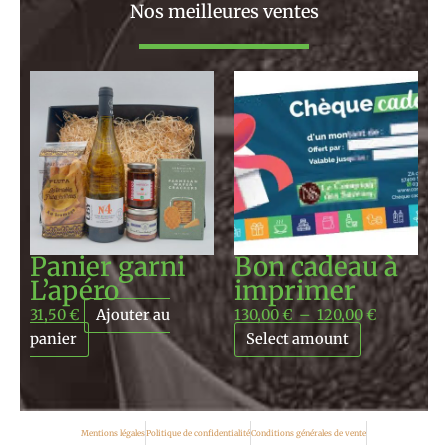
Nos meilleures ventes
Plage
de
prix :
130,00 €
à
120,00 €
Panier garni
Bon cadeau à
L’apéro
imprimer
31,50
€
Ajouter au
130,00
€
–
120,00
€
panier
Select amount
Mentions légales
Politique de confidentialité
Conditions générales de vente