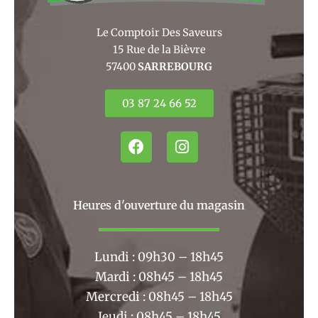
Le Comptoir Des Saveurs
15 Rue de la Bièvre
57400
SARREBOURG
03 87 24 66 52
F
I
a
n
c
s
e
t
b
a
Heures d'ouverture du magasin
o
g
o
r
k
a
Lundi : 09h30 – 18h45
m
Mardi : 08h45 – 18h45
Mercredi : 08h45 – 18h45
Jeudi : 08h45 – 18h45